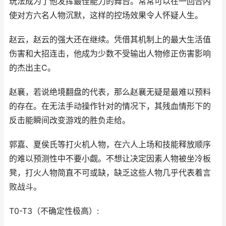
玩法成为了他发挥最佳能力的舞台。常常可以在一回合内
使对方六名人物沉默，这样的控场效果令人怀疑人生。
赵云，赵云的强大还在继续。凭借其机制上的最大生活值
伤害和大招连击，他成为少数不受输出人物修正伤害影响
的杰出主C。
赵襄，若说绝境翻盘的代表，那么赵襄无疑是最难以预料
的存在。在无法手动操作针对的情况下，其残血情形下的
反击能瞬间改变游戏的胜负走给。
郭嘉、夏侯氏等打火机人物，在六人上场和技能释放顺序
的难以预测性中不要小觑。不想让决定因素人物被坐冷板
凳，打火人物简直不可或缺，缺乏这些人物几乎代表着言
败战斗。
T0-T3（不确定性极高）: