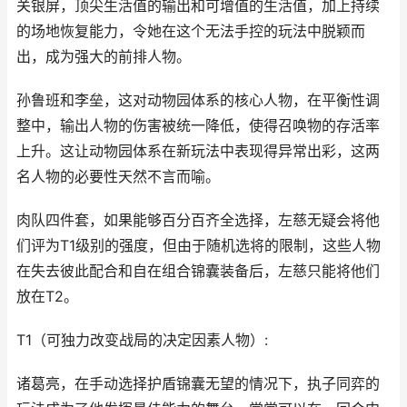
关银屏，顶尖生活值的输出和可增值的生活值，加上持续
的场地恢复能力，令她在这个无法手控的玩法中脱颖而
出，成为强大的前排人物。
孙鲁班和李垒，这对动物园体系的核心人物，在平衡性调
整中，输出人物的伤害被统一降低，使得召唤物的存活率
上升。这让动物园体系在新玩法中表现得异常出彩，这两
名人物的必要性天然不言而喻。
肉队四件套，如果能够百分百齐全选择，左慈无疑会将他
们评为T1级别的强度，但由于随机选将的限制，这些人物
在失去彼此配合和自在组合锦囊装备后，左慈只能将他们
放在T2。
T1（可独力改变战局的决定因素人物）:
诸葛亮，在手动选择护盾锦囊无望的情况下，执子同弈的