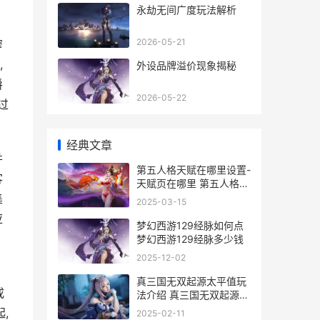
永劫无间广度玩法解析
2026-05-21
窄
,
外设品牌溢价现象揭秘
爵
2026-05-22
过
经典文章
并
第五人格天赋在哪里设置-
客
天赋页在哪里 第五人格天
赋点获取
集
2025-03-15
应
梦幻西游129经脉如何点
梦幻西游129经脉多少钱
2025-12-02
真三国无双起源太平值玩
或
法介绍 真三国无双起源貂
蝉隐藏剧情
,
2025-02-11