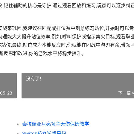
攻,记住辅助的核心是守护,通过观看回放和练习,玩家可以逐步纠
实战来巩固,我建议在匹配或排位赛中刻意练习站位,开始时可以
沟通能大大提升站位效率,例如,呼叫保护或指示集火目标,观看职
站位,最终,站位成为本能反应时,你就能在团战中游刃有余,带领
不断反思和改进,你的游戏水平将稳步提升。
没有了！
-05-23
下一篇 
泰拉瑞亚月亮领主无伤保姆教学
Switch药丸游戏是何