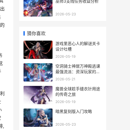
其
巫师3支线任务收益分析
输出
2026-05-23
站
手的
猜你喜欢
游戏里恶心人的解谜关卡
设计吐槽
伤
2026-05-19
这
空洞骑士神居万神殿逃课
手
最强流派：资深玩家的智
慧选择
2026-05-21
魔兽全球趁手缝衣针用途
阿利
的传奇之旅
士
2026-05-19
小
暗黑复刻版入门攻略
安
2026-05-23
,