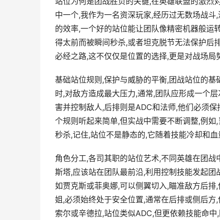
站位为何是团战胜负的关键,在英雄联盟的激烈
中一个,我作为一名资深玩家,经历过无数场战斗
的效率,一个好的站位能让团队像精密机器般运转
得太前而被瞬间秒杀,或者坦克脱节无法保护后排
必经之路,这不仅仅是位置的选择,更是对战场局
基础站位规则,保护与威胁的平衡,团战站位的基
时,对敌方造成最大压力,通常,团队应形成一个
害并控制敌人,后排则是ADC和法师,他们必须保
个规则听起来简单,但实战中需要不断调整,例如
秒杀,记住,站位不是静态的,它随着技能冷却和
角色分工,各司其职的站位艺术,不同英雄在团战
斯塔,应该站在团队最前沿,利用控制技能发起团
如贾克斯或菲奥娜,可以侧翼切入,瞄准敌方后排
姐,必须始终处于安全位置,通常在后排或侧后方
索尔或辛德拉,站位类似ADC,但更依赖技能命中