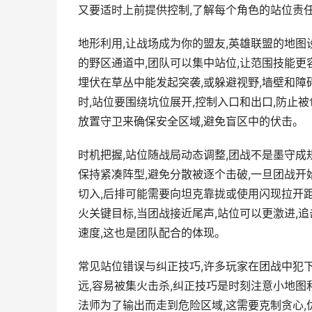
又要适时上前提供控制,了解每个角色的站位责
地形利用,让战场成为你的盟友,英雄联盟的地图
的野区通道中,团队可以集中站位,让范围技能更
埋伏在草丛中能发起突袭,或躲避视野,墙壁和障
时,站位要围绕坑位展开,控制入口和出口,防止被
放置守卫来确保安全区域,避免盲区中的伏击。
时机把握,站位随战局动态调整,团战不是墨守成
保持紧凑阵型,避免分散被逐个击破,一旦团战开
切入,后排可能需要向坦克靠拢或使用闪现拉开距
火关键目标,当团战接近尾声,站位可以更激进,
速度,这也是团队配合的体现。
常见站位错误与纠正技巧,许多玩家在团战中犯下
远,容易被集火击杀,纠正技巧是时刻注意小地图
法师为了输出而走到危险区域,这需要克制贪心,优