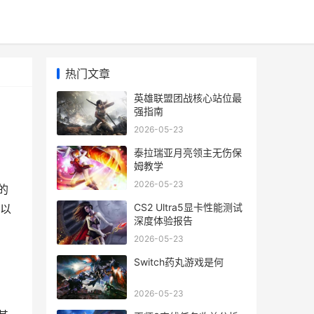
热门文章
英雄联盟团战核心站位最
强指南
2026-05-23
泰拉瑞亚月亮领主无伤保
姆教学
2026-05-23
的
CS2 Ultra5显卡性能测试
会以
深度体验报告
2026-05-23
Switch药丸游戏是何
2026-05-23