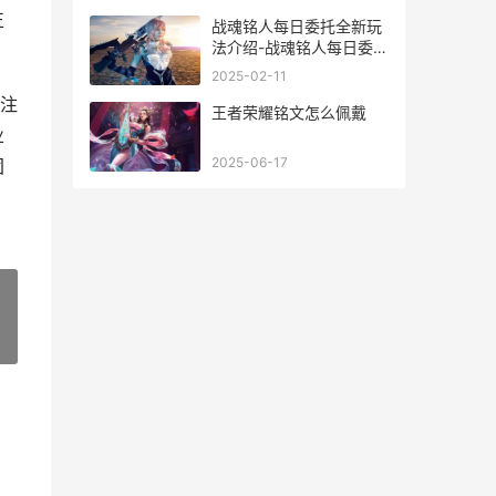
正
战魂铭人每日委托全新玩
法介绍-战魂铭人每日委托
全新玩法是什么 战魂铭人
2025-02-11
每日任务
专注
王者荣耀铭文怎么佩戴
业
2025-06-17
团
»