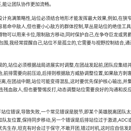
任,能让团队协作更加流畅。
设计充满策略性,站位必须结合地形才能发挥最大效果,例如,在狭
容易命中敌人,但也要小心敌方的群体控制,草丛是站位的绝佳工具
碍物可以用来卡位,限制敌方移动,同时保护自己,在争夺巨龙或男
包围,我经常提醒自己,站位不是孤立的,它需要与视野控制结合,通
规的,站位必须根据战局进展实时调整,在团战发起前,团队应集结
始,前排需要向前压迫,后排则根据敌方威胁调整位置,如果敌方刺
离,在团战中期,站位可能变得混乱,这时要优先保护核心输出,并
追击残血敌人,但也要警惕反打,动态调整站位需要良好的沟通和反
站位错误,导致失败,一个常见错误是脱节,即某个英雄脱离团队太
和队友位置,保持同步移动,另一个错误是后排站位过于激进,ADC
先生存,坦克有时会过于保守,不敢开团,错过时机,这时应自信发起