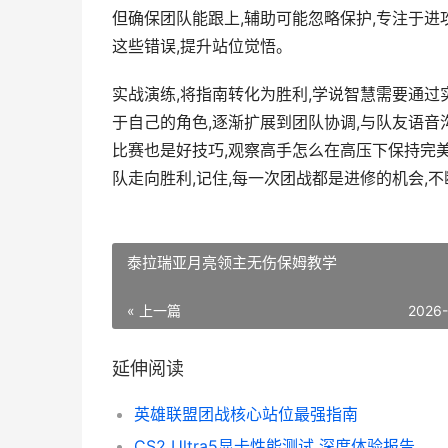
但确保团队能跟上,辅助可能忽略保护,专注于进
这些错误,提升站位觉悟。
实战演练,将指南转化为胜利,学说智慧需要通过
于自己的角色,逐渐扩展到团队协调,与队友语音
比赛也是好技巧,观察高手怎么在高压下保持完美
队走向胜利,记住,每一次团战都是进修的机会,
泰拉瑞亚月亮领主无伤保姆教学
« 上一篇
2026
延伸阅读
英雄联盟团战核心站位最强指南
CS2 Ultra5显卡性能测试 深度体验报告