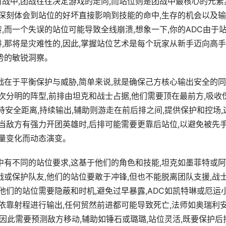
对战中,团战往往决定游戏的走向,而站位则是团战中最核心的元素
,深刻体会到站位的好坏直接影响到技能的命中,生存的机会以及
,而一个失误的站位可能导致全线崩溃,想象一下,你的ADC由于
,那将是灾难性的,因此,掌握站位艺术是每个玩家从新手迈向高
势的敏锐洞察。
础在于平衡保护与威胁,简单来说,就是确保己方核心输出安全的同
层次分明的阵型,前排由坦克和战士占据,他们需要顶在最前方,吸收
持安全距离,持续输出,辅助则游走在前后排之间,提供保护和控场,
,当敌方有强力开团英雄时,后排可能需要更靠后站位,以避免被先
血量变化而动态演变。
中有不同的站位要求,这基于他们的角色和技能,坦克如墨菲特或
战或保护队友,他们的站位要敢于冲锋,但也不能脱离团队支援,战
,他们的站位需要隐蔽和时机,避免过早暴露,ADC如凯特琳或厄运
,依靠射程进行输出,任何贸然前进都可能导致死亡,法师如奥瑞利
,因此需要预测敌方移动,辅助如锤石或璐璐,站位灵活,既要保护后排