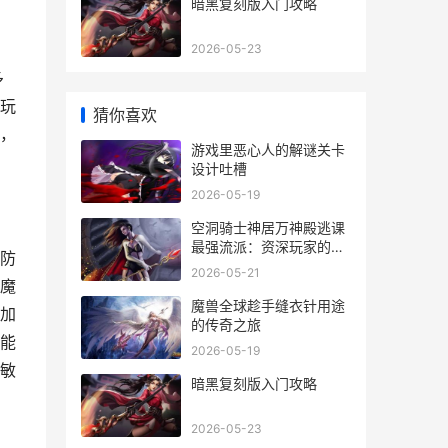
暗黑复刻版入门攻略
2026-05-23
多
玩
猜你喜欢
，
游戏里恶心人的解谜关卡
设计吐槽
2026-05-19
空洞骑士神居万神殿逃课
最强流派：资深玩家的智
防
慧选择
2026-05-21
魔
魔兽全球趁手缝衣针用途
加
的传奇之旅
能
2026-05-19
敏
暗黑复刻版入门攻略
2026-05-23