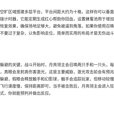
空旷区域搭建多层平台，平台间距大约为十格，这样你可以垂直
接计时器，它能定期生成红心帮助你回血，设置蜂蜜池用于增加
恢复效果，确保场地足够大，避免被逼到角落，如果你使用召唤
不要过于复杂，以免影响走位，简单而实用的布局才是无伤战斗
躲避的关键，战斗开始时，月亮领主会召唤两只手和一只头，每
，真眼会发射高伤害激光，这是主要威胁，激光攻击前会有预兆
躲避，假眼会释放触手和幻影球，触手会追踪玩家，但移动较慢
飞行速度慢，保持距离即可，当手被击败后，月亮领主会进入狂
式，你就能预判并做出反应。