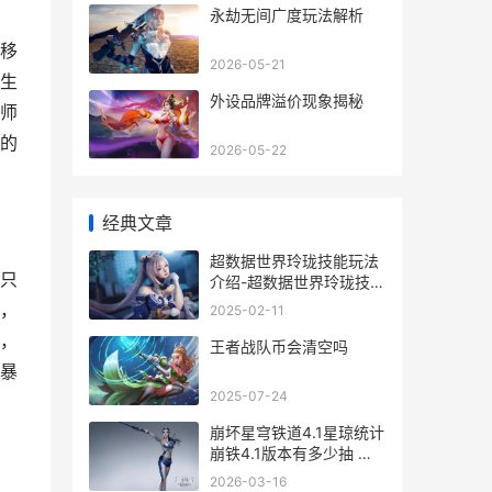
永劫无间广度玩法解析
移
2026-05-21
生
外设品牌溢价现象揭秘
师
的
2026-05-22
经典文章
超数据世界玲珑技能玩法
只
介绍-超数据世界玲珑技能
玩法是什么 超数据世界攻
，
2025-02-11
略
，
王者战队币会清空吗
暴
2025-07-24
崩坏星穹铁道4.1星琼统计
崩铁4.1版本有多少抽 崩
坏星穹铁道4.1前瞻
2026-03-16