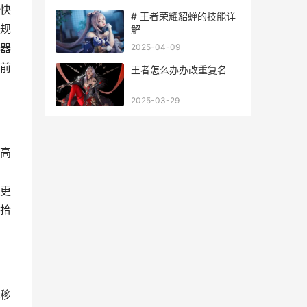
快
# 王者荣耀貂蝉的技能详
规
解
器
2025-04-09
前
王者怎么办办改重复名
2025-03-29
高
更
拾
移