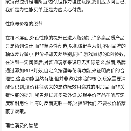
家觉得溢价是理所当然的,但作为理性玩家,我们应该问自己,
我们是为性能买单,还是为虚荣心付费。
性能与价格的脱节
在技术层面,外设性能的提升已进入瓶颈期,许多高品质产品
只是微调设计,而非革命性创造,以机械键盘为例,不同品牌的
轴体差异微小,但价格却天差地别,同样,游戏鼠标的DPI参数,
在达到一定阈值后,对普通玩家来说已无实际意义,然而,品牌
通过添加RGB灯效,自定义按键等花哨功能,来证明高价的合
理性,这些功能固然有趣,但并非游戏体验的核心,玩家需要清
醒认识到,溢价往往买来的是边际效用递减的附加品,而非关
键性能的提升,我曾测试过多款外设,发现平价产品在响应速
度和耐用性上,有时反而更胜一筹,这提醒我们,不要被价格蒙
蔽了双眼。
理性消费的智慧