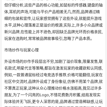
但仔细分析,这些产品的核心功能,如鼠标的传感器,键盘的轴
体,耳机的声场,可能与平价产品相差无几,然而,品牌通过精
细的包装和宣传,让玩家感觉拥有了这些外设,就能提升游戏
水平,这种心理落差正是溢价的根源,实际上,许多小众品牌或
新兴品牌,在性能上并不逊色,却因缺乏品牌光环而价格亲民,
玩家在选购时,常常被品牌故事吸引,忽略了产品本质。
市场炒作与玩家心理
外设市场的炒作手段层出不穷,加剧了溢价现象,限量发售,联
名款式,明星代言等策略,都旨在激发玩家的收藏欲和认同感,
例如,一款普通鼠标经过电竞选手推荐,价格可能翻倍,玩家在
社区中交流时,品牌外设成了身份象征,仿佛不用某个品牌,就
不算真正玩家,这种从众心理推动价格水涨船高,我见过许多
朋友,为了一个闪亮的Logo,不惜花费数月积蓄,结局发现实
际体验并无飞跃,更令人深思的是,品牌通过营造稀缺感,让玩