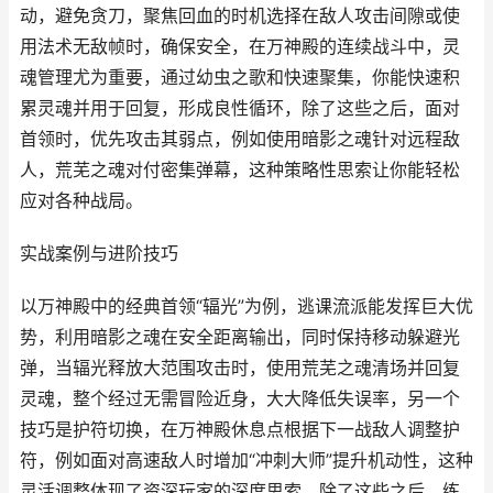
动，避免贪刀，聚焦回血的时机选择在敌人攻击间隙或使
用法术无敌帧时，确保安全，在万神殿的连续战斗中，灵
魂管理尤为重要，通过幼虫之歌和快速聚集，你能快速积
累灵魂并用于回复，形成良性循环，除了这些之后，面对
首领时，优先攻击其弱点，例如使用暗影之魂针对远程敌
人，荒芜之魂对付密集弹幕，这种策略性思索让你能轻松
应对各种战局。
实战案例与进阶技巧
以万神殿中的经典首领“辐光”为例，逃课流派能发挥巨大优
势，利用暗影之魂在安全距离输出，同时保持移动躲避光
弹，当辐光释放大范围攻击时，使用荒芜之魂清场并回复
灵魂，整个经过无需冒险近身，大大降低失误率，另一个
技巧是护符切换，在万神殿休息点根据下一战敌人调整护
符，例如面对高速敌人时增加“冲刺大师”提升机动性，这种
灵活调整体现了资深玩家的深度思索，除了这些之后，练