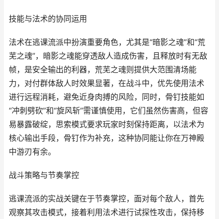
技能与法术的协同运用
法术在逃课流派中扮演重要角色，尤其是“暗影之魂”和“荒
芜之魂”，暗影之魂能穿透敌人造成伤害，且释放时有无敌
帧，是安全输出的利器，荒芜之魂则提供大范围清场能
力，对付群体敌人时效果显著，在战斗中，优先使用法术
进行远程消耗，避免近身肉搏的风险，同时，骨钉技能如
“冲刺劈砍”和“旋风斩”需谨慎使用，它们虽然伤害高，但容
易暴露破绽，思索模式要求玩家时刻保持距离，以法术为
核心输出手段，骨钉作为补充，这种协同能让你在万神殿
中游刃有余。
战斗策略与节奏掌控
逃课流派的实战关键在于节奏掌控，面对每个敌人，首先
观察其攻击模式，接着利用法术进行试探性攻击，保持移