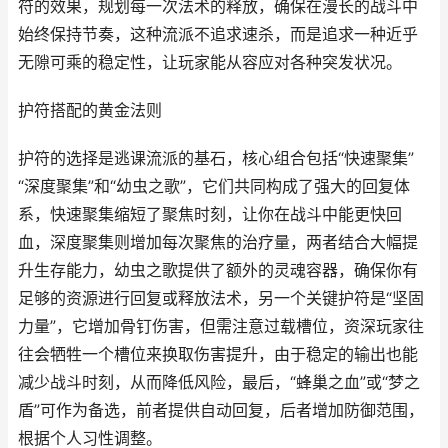
符的效果，规划每一次法术的释放，确保在漫长的战斗中
始终保持节奏，这种流派不追求速杀，而是追求一种近乎
无隙可乘的稳定性，让玩家能从容应对各种突发状况。
护符搭配的黄金法则
护符的选择是逃课流派的基石，核心组合包括“快速聚集”
“深度聚集”和“幼虫之歌”，它们共同构成了强大的回复体
系，快速聚集缩短了聚焦时刻，让你在战斗中能更快回
血，深度聚集则增加每次聚焦的治疗量，两者结合大幅提
升生存能力，幼虫之歌提供了额外的灵魂容器，确保你有
足够的资源进行回复或释放法术，另一个关键护符是“坚固
力量”，它增加骨钉伤害，但需注意过载槽位，资深玩家往
往会牺牲一个槽位来换取伤害提升，由于稳定的输出也能
减少战斗时刻，从而降低风险，最后，“蜂巢之血”或“梦之
盾”可作为备选，前者提供自动回复，后者增加防御范围，
根据个人习性调整。