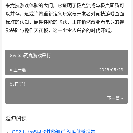
来竞技游戏体验的大门，它证明了极点流畅与极点画质可
以并存，这或许将重新定义玩家与开发者对竞技游戏画面
标准的认知，硬件性能的飞跃，正在悄然改变着电竞的视
觉基础与操作天花板，这一个令人兴奋的时代开端。
Switch药丸游戏是何
« 上一篇
2026-05-23
没有了！
下一篇 »
延伸阅读
CS2 Ultra5显卡性能测试 深度体验报告