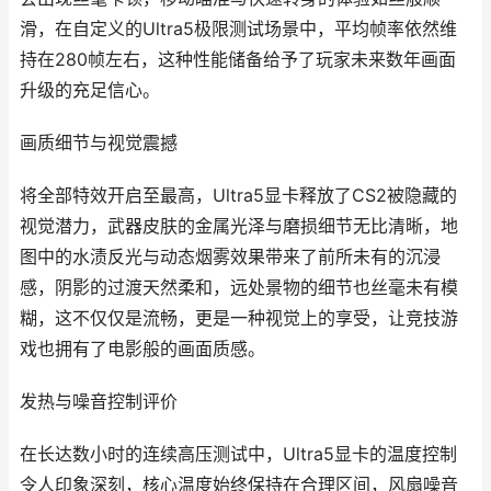
滑，在自定义的Ultra5极限测试场景中，平均帧率依然维
持在280帧左右，这种性能储备给予了玩家未来数年画面
升级的充足信心。
画质细节与视觉震撼
将全部特效开启至最高，Ultra5显卡释放了CS2被隐藏的
视觉潜力，武器皮肤的金属光泽与磨损细节无比清晰，地
图中的水渍反光与动态烟雾效果带来了前所未有的沉浸
感，阴影的过渡天然柔和，远处景物的细节也丝毫未有模
糊，这不仅仅是流畅，更是一种视觉上的享受，让竞技游
戏也拥有了电影般的画面质感。
发热与噪音控制评价
在长达数小时的连续高压测试中，Ultra5显卡的温度控制
令人印象深刻，核心温度始终保持在合理区间，风扇噪音