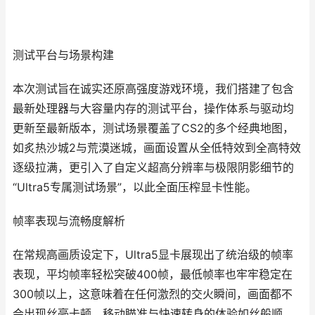
测试平台与场景构建
本次测试旨在诚实还原高强度游戏环境，我们搭建了包含
最新处理器与大容量内存的测试平台，操作体系与驱动均
更新至最新版本，测试场景覆盖了CS2的多个经典地图，
如炙热沙城2与荒漠迷城，画面设置从全低特效到全高特效
逐级拉满，更引入了自定义超高分辨率与极限阴影细节的
“Ultra5专属测试场景”，以此全面压榨显卡性能。
帧率表现与流畅度解析
在常规高画质设定下，Ultra5显卡展现出了统治级的帧率
表现，平均帧率轻松突破400帧，最低帧率也牢牢稳定在
300帧以上，这意味着在任何激烈的交火瞬间，画面都不
会出现丝毫卡顿，移动瞄准与快速转身的体验如丝般顺