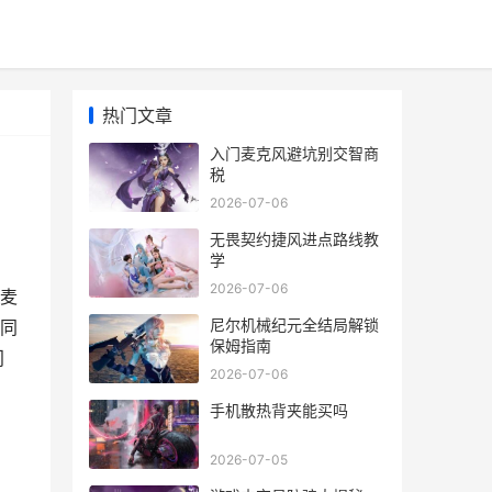
热门文章
入门麦克风避坑别交智商
税
2026-07-06
无畏契约捷风进点路线教
学
2026-07-06
麦
尼尔机械纪元全结局解锁
同
保姆指南
门
2026-07-06
手机散热背夹能买吗
2026-07-05