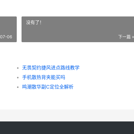
没有了！
-07-06
下一篇 
无畏契约捷风进点路线教学
手机散热背夹能买吗
鸣潮散华副C定位全解析