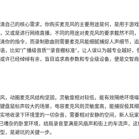
清自己的核心需求，你购买麦克风的主要用途是何，是用于游戏
，又或是进行网络直播，不同的用途对麦克风的要求截然不同，
清你的指令，而录制歌曲则需要麦克风能细腻捕捉人声细节，追
，比如“广播级音质”“录音棚标准”，让人误以为越专业越好，
风或许已经绰绰有余，盲目追求高参数和专业级设备，便是交智
风，动圈麦克风结构坚固，灵敏度相对较低，能有效隔绝环境噪
键盘鼠标声较大的场景，电容麦克风则灵敏度高，能捕捉极其细
实地收录下环境里的一切杂音，需要相对安静的空间，新人玩家
自己嘈杂的卧室环境，结局录音里满是风扇声和街上的车流声，这
型，是避坑的关键一步。