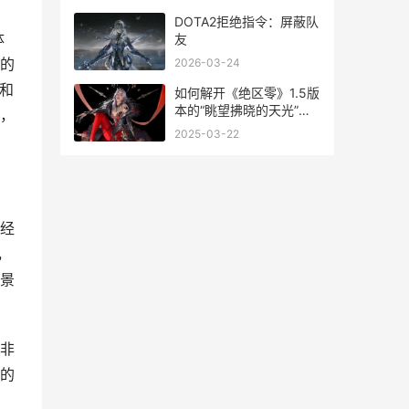
DOTA2拒绝指令：屏蔽队
体
友
的
2026-03-24
由和
如何解开《绝区零》1.5版
本的“眺望拂晓的天光”成
，
就
2025-03-22
经
，
景
非
的