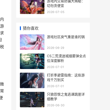
游戏内交易防骗大揭秘：
切勿贪便宜
2026-07-05
内
游
猜你喜欢
求
游戏社区戾气重是谁的锅
但
商税
2026-06-29
CS二荒漠迷城烟雾弹全点
位深度解析
2026-07-01
打折季避雷指南：这些游
戏千万别买
微
2026-07-01
常
只狼怨恨之鬼逃课跳崖详
便
细教学
2026-06-30