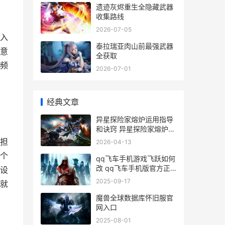
遗迹灰烬重生全隐藏武器
收集路线
2026-07-05
入
泰拉瑞亚肉山前最强武器
意
全获取
频
2026-07-01
经典文章
异星探险家熔炉运用指导
和诀窍 异星探险家熔炉怎
么获得
担
2026-04-13
一个
qq飞车手机游戏飞跃如何
改 qq飞车手机版官方正
阶设
版
2025-09-17
就
魔兽全球数据库怀旧服官
网入口
2025-08-01