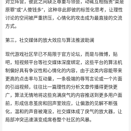
对立阵营，彼此之间缺乏尊重与领会，动辄互相指责“菜是
原罪”或“人傻钱多”，这种非此即彼的标签化思考，让理性
讨论的空间被严重挤压，心情化的攻击成为最直接的交流
方式。
第三，社交媒体的放大效应与算法推波助澜
现代游戏社区早已不局限于官方论坛，而是与微博，贴
吧，短视频平台等社交媒体深度绑定，这些平台的算法机
制偏好具有争议性和心情化的内容，由于这类内容能带来
更高的点击率与互动量，一条极端的辱骂言论或一个片面
的引战视频，往往比一篇理性的分析文章传播得更快更
广，算法无情地将这些充满戾气的内容推送到更多用户面
前，形成信息茧房和回声室效应，让偏激的见解不断强
化，温和的声音被淹没，社交媒体成了戾气的放大器，让
局部冲突迅速演变成席卷整个社区的风暴。