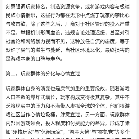
刻意强调玩家排名，制造资源竞争，或将游戏内容与极端
民族心情捆绑，这些行为都在无形中点燃了玩家的攀比心
与攻击欲，除了这些之后，厂商对于社区管理的投入严重
不足，举报机制形同虚设，违规言论处理迟缓，甚至对引
战言论和网络暴力视而不见，这种放任自流的态度，等于
默许了戾气的滋生与蔓延，当社区环境恶化，最终损害的
是游戏本身的口碑与寿命。
第二，玩家群体的分化与心情宣泄
玩家群体自身的演变也是戾气加重的重要缘故，随着游戏
人口基数的爆炸式增长，玩家构成变得极其复杂，其中不
乏将现实中的压力和不满带入虚拟全球的个体，他们将游
戏社区当作心情垃圾桶，肆意宣泄，另一方面，玩家群体
内部因游戏领会，投入程度和付费能力的差异，形成了诸
如“硬核玩家”与“休闲玩家”，“氪金大佬”与“零氪党”等多个