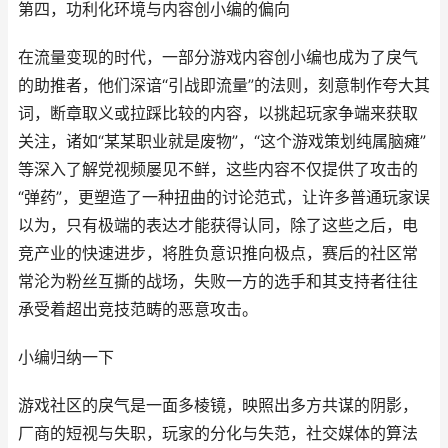
第四，功利化环境与内容创小编的偏向
在流量变现的时代，一部分游戏内容创小编也成为了戾气
的助推者，他们深谙“引战即流量”的法则，刻意制作夸大其
词，断章取义或拉踩比较的内容，以挑起玩家争端来获取
关注，诸如“某某职业就是废物”，“这个游戏策划纯属脑瘫”
等深入了解党视频屡见不鲜，这些内容不仅提供了攻击的
“弹药”，更塑造了一种扭曲的讨论范式，让许多普通玩家误
以为，只有极端的表达才能获得认同，除了这些之后，电
竞产业的快速进步，将胜负意识推向极点，赛后的社区常
常沦为粉丝互撕的战场，失败一方的选手和其支持者往往
承受着超出竞技范畴的恶意攻击。
小编归纳一下
游戏社区的戾气是一面多棱镜，映照出多方共谋的阴影，
厂商的短视与失职，玩家的分化与失范，社交媒体的算法