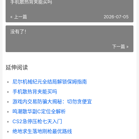
手机散热背夹能买吗
« 上一篇
2026-07-05
没有了！
下一篇 »
延伸阅读
尼尔机械纪元全结局解锁保姆指南
手机散热背夹能买吗
游戏内交易防骗大揭秘：切勿贪便宜
鸣潮散华副C定位全解析
CS2急停压枪七天入门
绝地求生落地刚枪最优路线