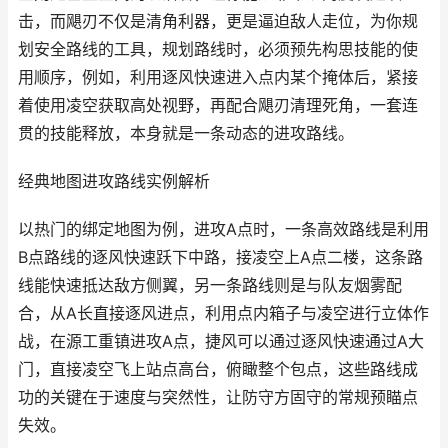
击，而飓刃不仅是清角利器，更是逼迫敌人走位，为你规
划安全路线的工具，规划路线时，必须预先构思技能的使
用顺序，例如，利用逐风快速进入点内某个掩体后，紧接
着使用凌空获取高处视野，再配合飓刃清理死角，一套连
贯的技能释放，本身就是一条动态的进攻路线。
经典地图进攻路线实例解析
以热门的绑定地图为例，进攻A点时，一条高效路线是利用
B点路线的逐风快速跃下中路，接凌空上A点二楼，这条路
线能快速抵达敌方侧翼，另一条路线则是与队友烟雾配
合，从A长直接逐风进点，利用点内箱子与凌空进行立体作
战，在源工重镇进攻A点，捷风可以通过逐风快速通过A大
门，直接凌空飞上站点高台，俯瞰整个包点，这些路线成
功的关键在于速度与突然性，让防守方固守的常规预瞄点
失效。