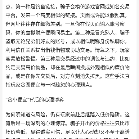
点。第一种是钓鱼链接，骗子会模仿游戏官网或知名交易
平台，发来一个高度相似的链接。页面或许能以假乱真，
但网址往往存在细微差别。一旦你在假页面输入账号密
码，你的虚拟财产便瞬间易主。第二种是冒充熟人，骗子
盗取无论兄弟们好友的账号，或以相似昵称身份私聊你，
利用信任关系提出借钱借物或协助交易。情急之下，玩家
容易放松警惕。第三种是交易经过中的调包与违约，比如
约定交易高价物品，却在最后瞬间换成外观相似的廉价物
品，或是在你先交货后，对方立刻消失拉黑。这些手法直
指玩家贪图便宜与一时疏忽的心理弱点。
“贪小便宜”背后的心理博弈
为何明知道有风险，仍有玩家前赴后继踏入低价陷阱。这
背后是一场深刻的心理博弈。骗子开出的价格往往只比市
场价略低，显得诚实可信，足以让人心动却又不至于离谱