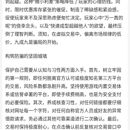
到起疑。这种“微小利差”策略降低了玩家的心理防线。同
时，限时优惠库存紧张的催促，制造了稀缺感和紧迫感，
促使玩家来不及深思熟虑便匆忙决定。玩家心中“万一真的
呢”的侥幸念头，以及“快速成型超越他人”的欲望，最终压
倒了理智判断。须知，在虚拟交易中，偏离市场规律的低
价，九成九是骗局的开始。
构筑防骗的坚固城墙
保护自己需要从认知与习性两方面入手。首先，树立牢固
的第一规则，即任何脱离官方认可或极度知名第三方平台
的交易，风险系数都急剧升高。坚持使用游戏内置交易体
系或信誉卓著的平台，即使手续费稍高，也是为安全支付
的必要保险。其次，养成核查习性，对任何链接都要仔细
核对网址每一个字符，对任何自称官方人员或好友的异常
借款请求，务必通过其他可靠渠道进行二次确认。最后，
交易时保持极度耐心，在点击确认前反复核对交易窗口中