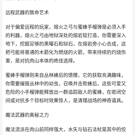
远程武器的致命艺术
对于偏爱远程的玩家，熔火之弓与蜜蜂手榴弹是必须入手
的利器，熔火之弓由地狱深处的熔岩锭打造，你需要深入
地下，挖掘足够的黑曜石和狱石，在熔岩旁小心合成，这
把弓能将普通的木箭化为燃烧的火箭，带来持续的灼烧伤
害，是对抗肉山本体的绝佳选择。
蜜蜂手榴弹则来自丛林蜂后的馈赠，它的获取充满趣味，
你需要摧毁丛林中的幼虫，召唤并击败蜂后，这些可爱又
危险的小手榴弹能释放出一群追踪敌人的蜜蜂，在密闭空
间或对抗多个目标时效果惊人，是清理战场的神奇道具。
魔法武器的奥秘之力
魔法流派在肉山前同样强大，水矢与钻石法杖是其中的佼