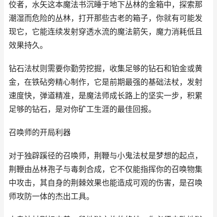
佼者，水矢这本魔法书沉睡于地下丛林的金箱中，探索那
潮湿而危险的丛林，打开那些古老的箱子，你就有可能发
现它，它能连续发射穿透水流的魔法箭矢，魔力消耗低且
效果持久。
钻石法杖则需要你勤劳挖掘，收集足够的钻石和铂金或黄
金，在铁砧旁精心制作，它是前期最强的基础法杖，发射
速度快，弹道精准，是魔法师成长路上的坚实一步，积累
足够的钻石，是对你矿工生涯的最佳回报。
召唤师的开局利器
对于独辟蹊径的召唤师，荆鞭与小鬼法杖是梦想的起点，
荆鞭由丛林孢子与毒刺合成，它不仅能指挥你的召唤物集
中攻击，其自身的荆棘效果也能造成可观的伤害，是召唤
师攻防一体的杰出工具。