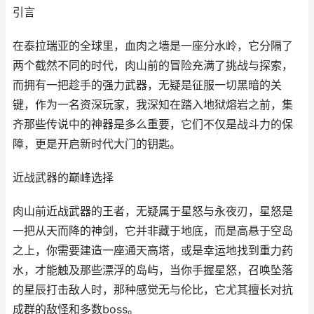
引言
在泰拉瑞亚的全球里，血肉之墙是一座分水岭，它分隔了
两个截然不同的时代，肉山前的冒险充满了挑战与探索，
而拥有一把趁手的强力武器，无疑是征服一切黑暗的关
键，作为一名资深玩家，我深知在踏入地狱熔岩之前，集
齐那些传说中的神器是多么重要，它们不仅是战斗力的保
障，更是开启新时代大门的钥匙。
近战武器的巅峰选择
肉山前近战武器的王者，无疑属于星怒与永夜刃，星怒是
一把从天而降的神剑，它并非藏于地底，而是高悬于空岛
之上，你需要建造一座通天高塔，或是幸运地找到重力药
水，才能触及那些漂浮的岛屿，当你手握星怒，召唤坠落
的星辰打击敌人时，那种感觉无与伦比，它尤其擅长对抗
成群的敌怪和多数boss。