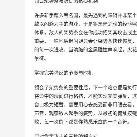
领会架势条与防御的核心机制
许多新手踏入苇名国，最先遇到的障碍并非某个
款以闪避为主的游戏，于是将黑暗之魂的经验照
体系，敌人的架势条会在你成功招架其攻击或主
重要，一味地后退闪避只会让架势条快速恢复，
的每一次进攻，当清脆的金属碰撞声响起，火花
象征。
掌握完美弹反的节奏与时机
领会了架势条的重要性后，下一个难点便是执行
将命中的瞬间进行格挡，才能实现完美弹反，这
窗口极为短暂，需要用心去感受而非用眼去看，
声音，观察敌人起手的姿势，从最初的慌乱按键
败，每一次倒下都是你熟悉乐章的一个音符。
应对危字攻击的三种破解方式