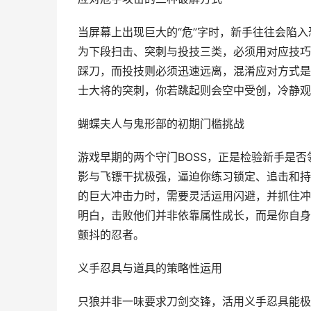
当屏幕上出现巨大的“危”字时，新手往往会陷
为下段扫击、突刺与投技三类，必须用对应技巧
踩刀，而投技则必须迅速远离，混淆应对方式是
士大将的突刺，你若跳起则会空中受创，冷静观
蝴蝶夫人与鬼形部的初期门槛挑战
游戏早期的两个守门BOSS，正是检验新手是
影与飞镖干扰极强，逼迫你练习锁定、追击和持
的巨大冲击力时，需要灵活运用闪避，并抓住冲
明白，击败他们并非依靠属性成长，而是你自身
颤抖的忍者。
义手忍具与道具的策略性运用
只狼并非一味要求刀剑交锋，活用义手忍具能极