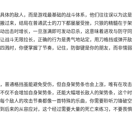
具体的敌人，而是游戏最基础的战斗体系，他们往往误以为这是
搬过来，结局在普通武士的刀下都屡屡受挫，只狼的精髓在于架
动出击时增长，一旦涨满即可发动忍杀，这意味着进攻与防守同
让战斗无限拉长，正确的行为是勇气地站定，用刀格挡或弹开敌
四溅时，你便掌握了节奏，记住，防御键是你的朋友，而非懦弱
，普通格挡虽能避免受伤，但自身架势条也会上涨，唯有在攻击
不仅不会增加自身架势条，还能大幅增长敌人的架势条，这个时
每个敌人的攻击节奏都像一首特殊的乐曲，你需要聆听刀锋破空
到后来的从容应对，这个经过需要大量的死亡来练习，不要畏惧