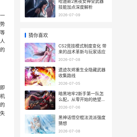
哈迪斯2黑夜女神全武器
技能加点深度解析
一
2026-07-09
势
等
猜你喜欢
人
CS2竞技模式制度变化 带
的
来的战术革新与玩家适应
2026-07-08
遗迹灰烬重生全隐藏武器
收集路线
2026-07-05
即
暗黑地牢2新手第一队怎
机
么配，从零开始的绝望征
的
程指南
2026-07-06
失
黑神话悟空棍法流派强度
猜想
2026-07-08