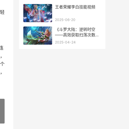
王者荣耀李白技能视频
轻
2025-06-20
《斗罗大陆：逆转时空
——高效获取扫荡次数策
略》 斗罗大陆逆转时空
2025-04-24
0.1折
连
，
个
，
»