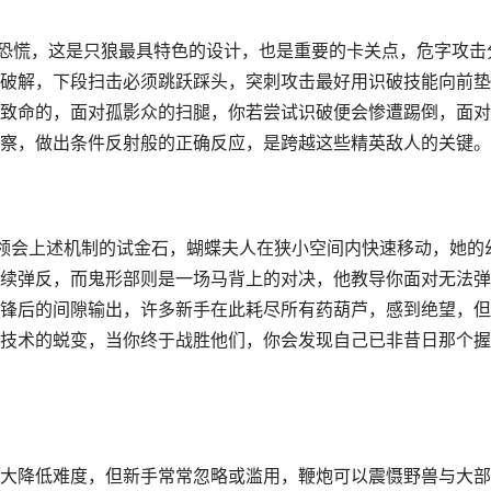
入恐慌，这是只狼最具特色的设计，也是重要的卡关点，危字攻击
破解，下段扫击必须跳跃踩头，突刺攻击最好用识破技能向前垫
致命的，面对孤影众的扫腿，你若尝试识破便会惨遭踢倒，面对
察，做出条件反射般的正确反应，是跨越这些精英敌人的关键。
否领会上述机制的试金石，蝴蝶夫人在狭小空间内快速移动，她的
续弹反，而鬼形部则是一场马背上的对决，他教导你面对无法弹
锋后的间隙输出，许多新手在此耗尽所有药葫芦，感到绝望，但
技术的蜕变，当你终于战胜他们，你会发现自己已非昔日那个握
大降低难度，但新手常常忽略或滥用，鞭炮可以震慑野兽与大部