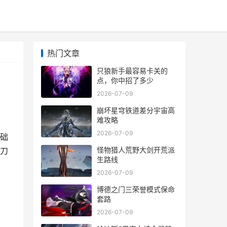
热门文章
只狼新手最容易卡关的
点，你中招了多少
2026-07-09
崩坏星穹铁道差分宇宙高
难攻略
2026-07-09
础
怪物猎人荒野大剑开荒派
刀
生路线
2026-07-09
博德之门三荣誉模式保命
套路
2026-07-09