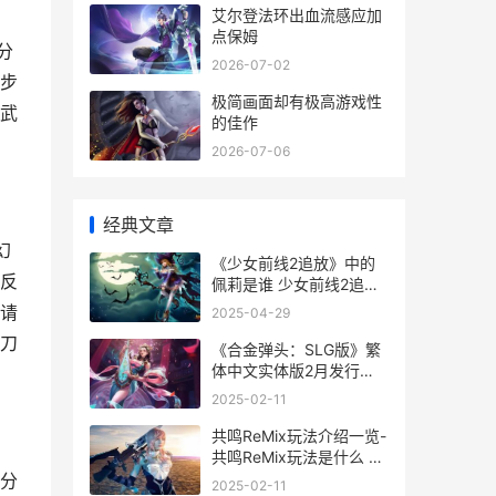
艾尔登法环出血流感应加
点保姆
分
2026-07-02
步
极简画面却有极高游戏性
武
的佳作
2026-07-06
经典文章
幻
《少女前线2追放》中的
反
佩莉是谁 少女前线2追放
多少g
请
2025-04-29
刀
《合金弹头：SLG版》繁
体中文实体版2月发行
《合金弹头:进攻重载》
2025-02-11
共鸣ReMix玩法介绍一览-
共鸣ReMix玩法是什么 共
鸣啥意思啊
分
2025-02-11