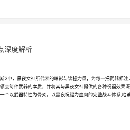
点深度解析
斯2中，黑夜女神所代表的暗影与诡秘力量，为每一把武器都注
领会每件武器的本质，并将其与黑夜女神提供的各种祝福效果深
一个以武器特性为骨架，以黑夜祝福为血肉的完整战斗体系,哈