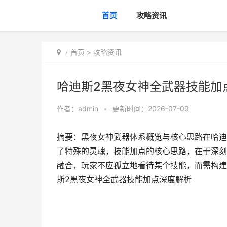
首页
攻略资讯
首页
>
攻略资讯
哈迪斯2黑夜女神全武器技能加
作者：
admin
•
更新时间：2026-07-09
摘要：黑夜女神武器体系概览与核心思路在哈迪
了特殊的灵魂，技能加点的核心思路，在于深刻
融合，玩家不应孤立地看待某个技能，而需构建
斯2黑夜女神全武器技能加点深度解析