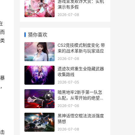
游戏宣发欺诈大赏：实机
演示有多假
2026-07-08
在
而
猜你喜欢
类
CS2竞技模式制度变化 带
来的战术革新与玩家适应
2026-07-08
遗迹灰烬重生全隐藏武器
收集路线
暴
2026-07-05
，
暗黑地牢2新手第一队怎
么配，从零开始的绝望征
程指南
2026-07-06
黑神话悟空棍法流派强度
猜想
2026-07-08
击