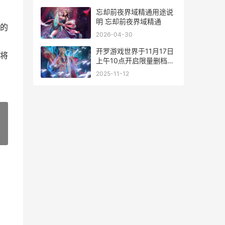
语3什么时候出
忘却前夜界域精通用途说
明 忘却前夜界域精通
的
2026-04-30
开罗游戏世界于11月17日
将
上午10点开启限量删档首
测 开罗游戏的游戏
2025-11-12
»