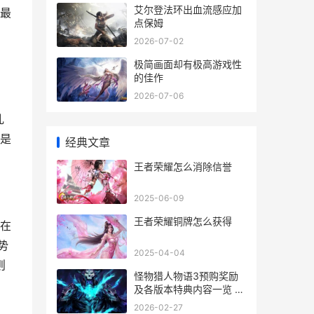
艾尔登法环出血流感应加
最
点保姆
2026-07-02
极简画面却有极高游戏性
的佳作
2026-07-06
乱
是
经典文章
王者荣耀怎么消除信誉
2025-06-09
王者荣耀铜牌怎么获得
在
势
2025-04-04
则
怪物猎人物语3预购奖励
及各版本特典内容一览 预
购奖励是什么 怪物猎人物
2026-02-27