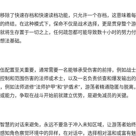
移除了快速存档和快速读档功能，只允许一个存档，这意味着每
的终结，在这种模式下，保命不仅是战术选择，更是贯穿整个游
就将生存置于一切之上，任何疏忽都可能导致数十小时的努力付
想法基础。
伍配置至关重要，通常需要一名能够承受伤害的前排，例如战士
控制和范围伤害的法师或术士，以及一名负责侦查和爆发输出的
例如法师进修“法师护甲”和“护盾术”，游荡者精通隐匿与脱离
或能力，争取在战斗开始前就建立优势，是避免减员的关键。
智慧的对话来避免，永远不要急于冲入未知区域，让游荡者始终
感知角色察觉环境中的异样，在对话中，选择相对温和或富有魅