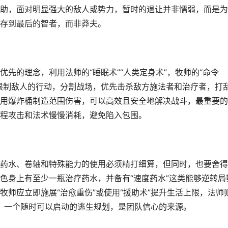
助，面对明显强大的敌人或势力，暂时的退让并非懦弱，而是为
存到最后的智者，而非莽夫。
先的理念，利用法师的“睡眠术”“人类定身术”，牧师的“命令
限制敌人的行动，分割战场，优先击杀敌方施法者和治疗者，打
用爆炸桶制造范围伤害，可以高效且安全地解决战斗，最重要的
程攻击和法术慢慢消耗，避免陷入包围。
药水、卷轴和特殊能力的使用必须精打细算，但同时，也要舍得
色身上有至少一瓶治疗药水，并备有“速度药水”这类能够逆转局
师应立即施展“治愈重伤”或使用“援助术”提升生活上限，法师
斗，一个随时可以启动的逃生规划，是团队信心的来源。