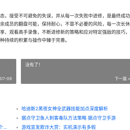
态，接受不可避免的失误，并从每一次失败中进修，是最终成功
余成员的翻盘可能，保持耐心，不冒不必要的风险，每一次长休
享、观看高手录像，不断进修新的策略和应对特定强敌的技巧，
种持续的积累与操作中臻于完善。
没有了！
-07-09
下一篇 
哈迪斯2黑夜女神全武器技能加点深度解析
据点守卫鱼人刺客毒队方法策略 据点守卫手游
追迹迷城凯遗物套装和天赋选择主推 追迹三个宝箱
游戏宣发欺诈大赏：实机演示有多假