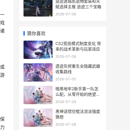
追迹迷城凯遗物套装和天
赋选择主推 追迹三个宝箱
一
2026-07-08
戏
诸
猜你喜欢
CS2竞技模式制度变化 带
来的战术革新与玩家适应
2026-07-08
遗迹灰烬重生全隐藏武器
或
收集路线
游
2026-07-05
，
暗黑地牢2新手第一队怎
么配，从零开始的绝望征
程指南
2026-07-06
黑神话悟空棍法流派强度
猜想
保
2026-07-08
力