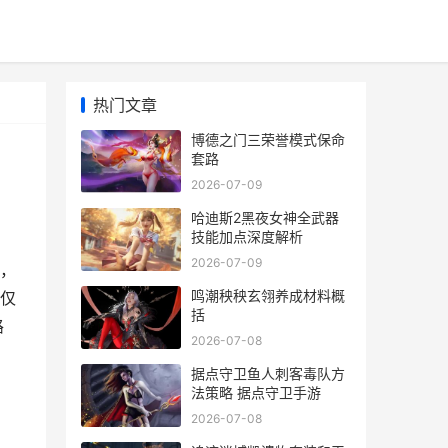
热门文章
博德之门三荣誉模式保命
套路
2026-07-09
哈迪斯2黑夜女神全武器
技能加点深度解析
2026-07-09
，
鸣潮秧秧玄翎养成材料概
仅
括
路
2026-07-08
据点守卫鱼人刺客毒队方
法策略 据点守卫手游
2026-07-08