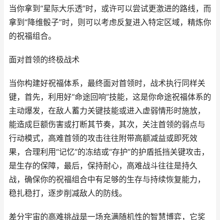
当你拿到“星际大乐透”时，或许可以尝试更激进的路线，而
拿到“降维骰子”时，则可以考虑反复进入特定区域，精炼你
的祝福组合。
面对首领的终极战术
当你构建好祝福体系，最终面对首领时，战术执行同样关
键，首先，利用好“命途回响”技能，这是你命途祝福体系的
主动爆发，在敌人蓄力关键技能或进入虚弱情形时施放，
能造成巨额伤害或打断其节奏，其次，关注首领的弱点与
行动模式，高难首领的攻击往往附带高额减益或即死效
果，合理利用“记忆”的冻结或“存护”的护盾抵挡关键攻击，
是生存的保障，最后，保持耐心，高难战斗往往是持久
战，确保你的祝福组合中有足够的生存与持续恢复能力，
稳扎稳打，逐步削减敌人的防线。
差分宇宙的高难挑战是一场充满随机性的智慧博弈，它奖