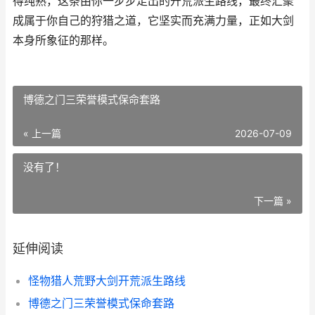
得纯熟，这条由你一步步走出的开荒派生路线，最终汇聚
成属于你自己的狩猎之道，它坚实而充满力量，正如大剑
本身所象征的那样。
博德之门三荣誉模式保命套路
« 上一篇
2026-07-09
没有了！
下一篇 »
延伸阅读
怪物猎人荒野大剑开荒派生路线
博德之门三荣誉模式保命套路