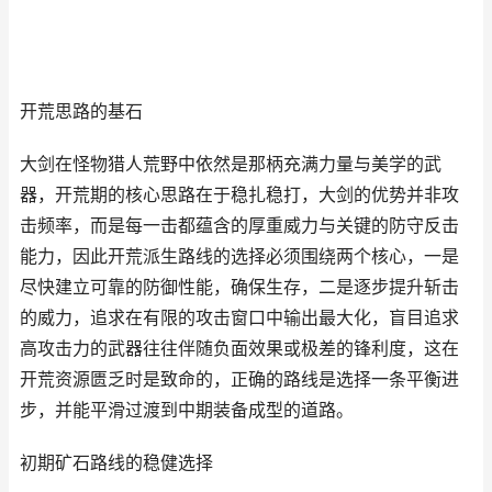
开荒思路的基石
大剑在怪物猎人荒野中依然是那柄充满力量与美学的武
器，开荒期的核心思路在于稳扎稳打，大剑的优势并非攻
击频率，而是每一击都蕴含的厚重威力与关键的防守反击
能力，因此开荒派生路线的选择必须围绕两个核心，一是
尽快建立可靠的防御性能，确保生存，二是逐步提升斩击
的威力，追求在有限的攻击窗口中输出最大化，盲目追求
高攻击力的武器往往伴随负面效果或极差的锋利度，这在
开荒资源匮乏时是致命的，正确的路线是选择一条平衡进
步，并能平滑过渡到中期装备成型的道路。
初期矿石路线的稳健选择