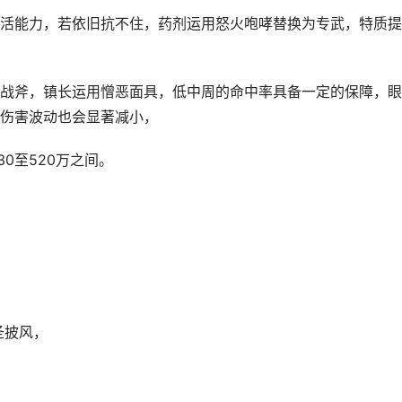
活能力，若依旧抗不住，药剂运用怒火咆哮替换为专武，特质提
战斧，镇长运用憎恶面具，低中周的命中率具备一定的保障，眼
伤害波动也会显著减小，
0至520万之间。
圣披风，