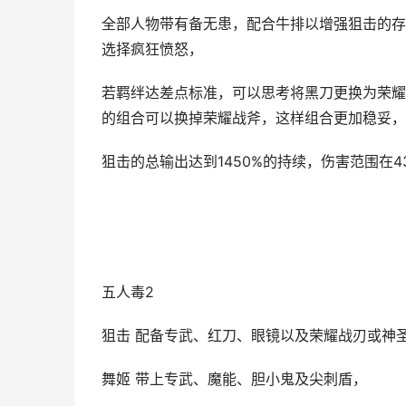
全部人物带有备无患，配合牛排以增强狙击的存
选择疯狂愤怒，
若羁绊达差点标准，可以思考将黑刀更换为荣耀
的组合可以换掉荣耀战斧，这样组合更加稳妥，
狙击的总输出达到1450%的持续，伤害范围在43
五人毒2
狙击 配备专武、红刀、眼镜以及荣耀战刃或神
舞姬 带上专武、魔能、胆小鬼及尖刺盾，