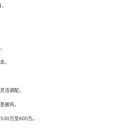
盾，
，
击，
灵活调配，
圣披风，
30万至600万。