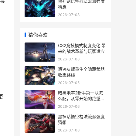
毒
黑神话悟空棍法流派强度
猜想
2026-07-08
猜你喜欢
CS2竞技模式制度变化 带
来的战术革新与玩家适应
2026-07-08
遗迹灰烬重生全隐藏武器
收集路线
2026-07-05
暗黑地牢2新手第一队怎
更
么配，从零开始的绝望征
程指南
2026-07-06
黑神话悟空棍法流派强度
猜想
2026-07-08