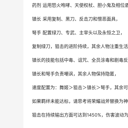
药剂 运用怒火咆哮、天使权杖、胆小鬼及相位
镇长 采用复制、黑刀、反击刀和憎恶面具，
弩手 配置绿刀、专武、主宰头以及永恒之卫，
复制绿刀，狙击的进阶持续，其余人物注重生活
镇长的技能包括中毒、诅咒、全员涂毒和剧毒反
镇长和弩手负责嘲讽，其余人物保持隐匿，
速度配置为：舞姬＞狙击＞镇长＞弩手，其余可
如果羁绊未能达标，请思考将荣耀战斧替换为神
狙击在持续输出方面可达到1450%，伤害波动为5