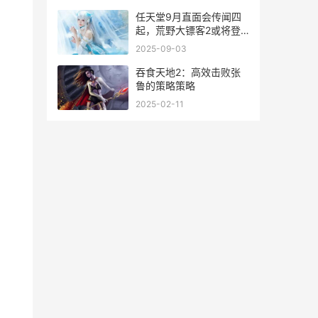
任天堂9月直面会传闻四
起，荒野大镖客2或将登
陆Switch2引爆期待 任天
2025-09-03
堂9月游戏
吞食天地2：高效击败张
鲁的策略策略
2025-02-11