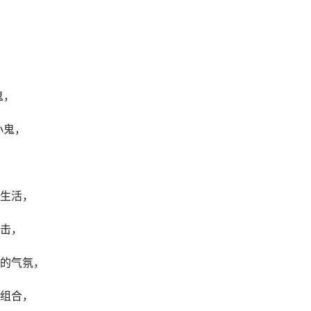
鬼，
小鬼，
生活，
击，
的气氛，
组合，