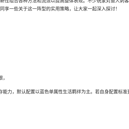
新性组合各种方法和流派以提高整体表现。不少玩家对鱼人刺客
同享一些关于这一阵型的实用策略，让大家一起深入探讨！
限，
存能力，默认配置以蓝色单属性生活羁绊为主。若自身配置标准