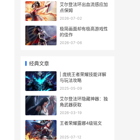
艾尔登法环出血流感应加
点保姆
2026-07-02
极简画面却有极高游戏性
的佳作
2026-07-06
经典文章
| 庞统王者荣耀技能详解
与玩法攻略
2025-05-09
艾尔登法环隐藏神器：独
角武器获取
2026-03-19
王者荣耀露娜4级铭文
2025-07-12