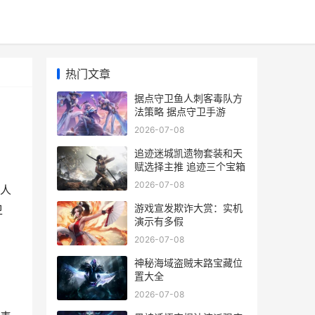
热门文章
据点守卫鱼人刺客毒队方
法策略 据点守卫手游
2026-07-08
追迹迷城凯遗物套装和天
赋选择主推 追迹三个宝箱
2026-07-08
人
游戏宣发欺诈大赏：实机
卫
演示有多假
2026-07-08
神秘海域盗贼末路宝藏位
置大全
2026-07-08