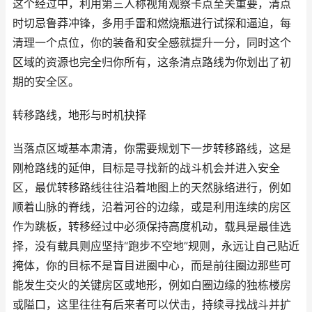
这个经过中，利用第三人称视角观察卡点至关重要，清点
时切忌鲁莽冲锋，多用手雷和燃烧瓶进行试探和逼迫，每
清理一个点位，你的装备和安全感就提升一分，同时这个
区域的资源也完全归你所有，这条清点路线为你划出了初
期的安全区。
转移路线，地形与时机抉择
当落点区域基本肃清，你需要规划下一步转移路线，这是
刚枪路线的延伸，目标是寻找新的战斗机会并进入安全
区，最优转移路线往往沿着地图上的天然脉络进行，例如
顺着山脉的脊线，沿着河谷的边缘，或是利用连续的房区
作为跳板，转移经过中必须保持高度机动，载具是最佳选
择，没有载具则应坚持“跑步不空地”规则，永远让自己贴近
掩体，你的目标不是盲目进圈中心，而是前往圈边那些可
能发生交火的关键房区或地形，例如白圈边缘的独栋楼房
或隘口，这里往往有后来者可以伏击，持续寻找战斗并扩