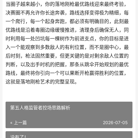
当圈子越来越小，你的落地刚枪最优路线迎来最终考验，
决赛圈不再允许你长途奔袭，路线选择变得极为精细，每
一个爬行，每一个起身奔跑，都必须有明确目的，此刻最
优路线是沿着毒圈边缘缓慢推进，清理身后确保无人，同
时利用每一处凹坑每一棵树作为前进支点，你的目标是进
入一个能观察到多数敌人的有利位置，而不是圈中心，最
后时刻，枪法固然重要，但更关键的是对剩余敌人位置的
判断，以及出手时机的把握，那条从跳伞开始规划的最优
路线，最终将你引向一个可以果断开枪赢得胜利的位置，
这就是落地刚枪艺术的完整呈现。
第五人格监管者控场思路解析
« 上一篇
2026-07-05
没有了！