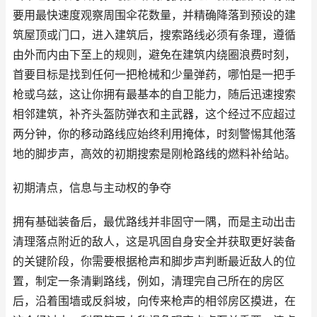
要用最快速度观察周围伞花数量，并精确降落到预设的建
筑屋顶或门口，进入建筑后，搜索路线必须有条理，遵循
由外而内由下至上的规则，避免在建筑内绕圈浪费时刻，
首要目标是找到任何一把枪械和少量弹药，哪怕是一把手
枪或乌兹，这让你拥有最基本的自卫能力，随后迅速搜索
相邻建筑，补齐头盔防弹衣和主武器，这个经过不应超过
两分钟，你的移动路线应始终利用掩体，时刻警惕其他落
地的脚步声，高效的初期搜索是刚枪路线的燃料补给站。
初期清点，信息与主动权的争夺
拥有基础装备后，最优路线并非固守一隅，而是主动出击
清理落点附近的敌人，这是巩固自身安全并获取更好装备
的关键阶段，你需要根据枪声和脚步声判断最近敌人的位
置，制定一条清剿路线，例如，清理完自己所在的房区
后，沿着围墙或反斜坡，向传来枪声的相邻房区摸进，在