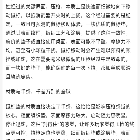
控经过的关键界面，压枪，本质上是快速而细微地向下移
动鼠标，以抵消武器开火时的上扬，这个经过需要的是稳
定，一致且可预测的鼠标移动体验，一块优质的鼠标垫，
通过其表面纹理，编织工艺和涂层，提供了这种一致性，
廉价的垫子或直接使用桌面，表面可能不平整，摩擦力不
均，甚至有小颗粒干扰，鼠标移动时会产生难以预料的顿
挫或加速，这在需要毫米级微调的压枪经过中是致命的，
而一块好的垫子，能确保你的每一次下拉，都如丝般顺滑
且轨迹忠实。
材质与手感，千差万别的全球
鼠标垫的材质直接决定了手感，这恰恰是影响压枪感觉的
核心，粗面编织垫，表面摩擦力较大，启动阻力感明显，
停止迅速，这种“刹得住”的感觉，让许多玩家觉得压枪的终
点更可控，拉枪定位也更稳，细面编织垫或涂层垫，表面