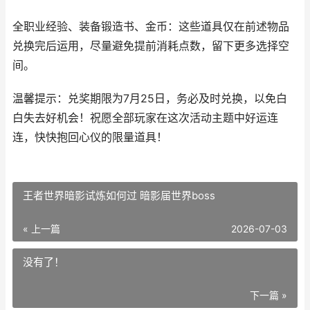
全职业经验、装备锻造书、金币：这些道具仅在前述物品
兑换完后运用，尽量避免提前消耗点数，留下更多选择空
间。
温馨提示：兑奖期限为7月25日，务必及时兑换，以免白
白失去好机会！祝愿全部玩家在这次活动主题中好运连
连，快快抱回心仪的限量道具！
王者世界暗影试炼如何过 暗影届世界boss
« 上一篇
2026-07-03
没有了！
下一篇 »