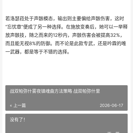
若洛瑟菈处于声骸模态，输出则主要偏给声骸伤害，这时
“忘忧章”便成了另一种选择。在施放变奏后，她可以一举释
放声骸技，随之而来的12秒内，声骸伤害会被提高32%，
而且能无视8%的防御。而不论是此款专武，还是吟霖的唯
一武器，都是等于不错的选择。
战双帕弥什雾夜镇魂曲方法策略 战双帕弥什里
« 上一篇
2026-06-17
没有了！