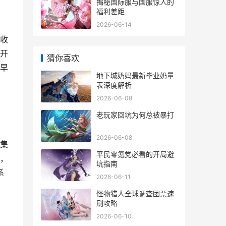
揭秘国际服与国服惊人的
福利差距
2026-06-14
收
开
猜你喜欢
早
地下城奶妈最新毕业奶量
表深度解析
2026-06-08
老玩家回坑为何总被暴打
2026-06-08
集
平民零氪党必看的开局避
，
坑指南
系
2026-06-11
怪物猎人全球调查团票速
刷攻略
2026-06-10