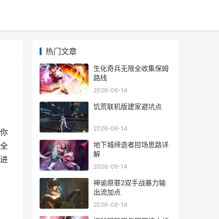
热门文章
生化奇兵无限全收集保姆
路线
2026-06-14
饥荒联机版建家避坑点
2026-06-14
你
地下城缔造者控场思路详
全
解
进
2026-06-14
神谕原罪2双手战暴力输
出流加点
2026-06-14