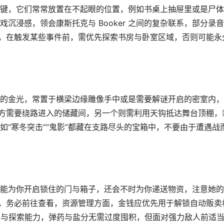
键，它们常常放置在不起眼的位置，例如书桌上抽屉里或是尸体
沉浸感，领会康斯托克与 Booker 之间的复杂联系，部分录
节，在触发某些事件前，需优先探索书房与卧室区域，否则可能永
的金光，常置于横梁边缘雕像手中或是需要解谜开启的密室内，
后方需要绕路进入的储藏间，另一个则需利用天钩抵达舞台顶棚，
“寒冬突击”“鬼影”都藏在支路尽头的宝箱中，不要由于遭遇战
能为你开启锁住的门与箱子，还会不时为你递送物资，注意她的
时，务必前往查看，资源管理方面，金钱应优先用于解锁自动贩卖
升生存与探索能力，弹药与盐分无需过度囤积，但面对强力敌人前适