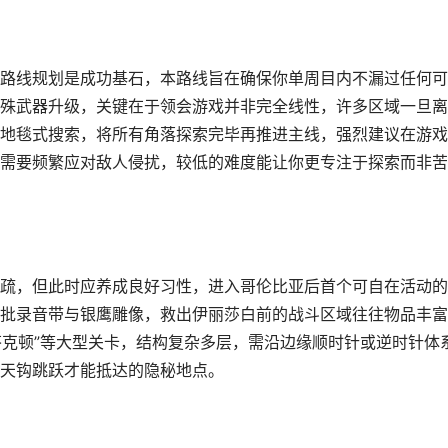
路线规划是成功基石，本路线旨在确保你单周目内不漏过任何可
殊武器升级，关键在于领会游戏并非完全线性，许多区域一旦离
地毯式搜索，将所有角落探索完毕再推进主线，强烈建议在游戏
需要频繁应对敌人侵扰，较低的难度能让你更专注于探索而非苦
疏，但此时应养成良好习性，进入哥伦比亚后首个可自在活动的
批录音带与银鹰雕像，救出伊丽莎白前的战斗区域往往物品丰富
芬克顿”等大型关卡，结构复杂多层，需沿边缘顺时针或逆时针体
天钩跳跃才能抵达的隐秘地点。