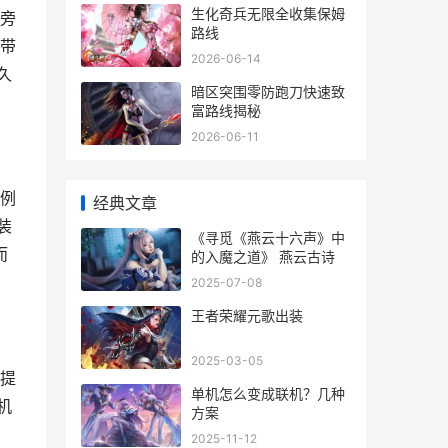
生化奇兵无限全收集保姆
旁
路线
音带
2026-06-14
久
暗区突围零防跑刀快速致
富路线揭秘
2026-06-11
例
经典文章
装
《寻觅《燕云十六声》中
而
的入魔之道》 燕云古诗
2025-07-08
王者荣耀元歌出装
2025-03-05
提
单机怎么变成联机？几种
机
方案
当
2025-11-12