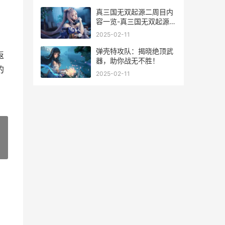
真三国无双起源二周目内
容一览-真三国无双起源二
周目有什么 真三国无双起
2025-02-11
源方天画戟怎么获得
弹壳特攻队：揭晓绝顶武
返
器，助你战无不胜！
的
2025-02-11
»