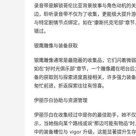
录音带是解锁哥伦比亚背景故事与角色动机的关
边，聆听录音带不仅为了收集，更能极大提升游戏
与特定剧情节点绑定，如在“康斯托克宅邸”章
错过。
银鹰雕像与装备获取
银鹰雕像通常是最隐蔽的收集品，它们闪着微弱
如在“好时光俱乐部”章节，一个雕像藏在吧台
备的获取则与探索进度直接相关，许多强力装备如
匆忙前进，折返探索往往有惊喜。
伊丽莎白协助与资源管理
伊丽莎白在收集经过中是你的最佳助手，她不仅
示，当她指向某个路线或说“那边可能有物品”
中的装备槽位与 vigor 升级，这能显著提