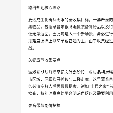
路线规划核心思路
要达成生化奇兵无限的全收集目标，一套严谨的
集物品，包括录音带银鹰雕像装备补给品以及特
便无法返回，因此每进入一个新场景，务必进行
期难度选择上以简单或普通为主，由于收集经过
战。
关键章节收集要点
游戏初期从灯塔至纪念碑岛阶段，收集品相对稀
市区域，仔细搜寻摊位与二楼走廊，这里藏着首
务必清空敌人后再慢慢探索，诸如“士兵之家”“
搜查，特别注意高处平台阴暗角落以及需要利用
录音带与剧情挖掘