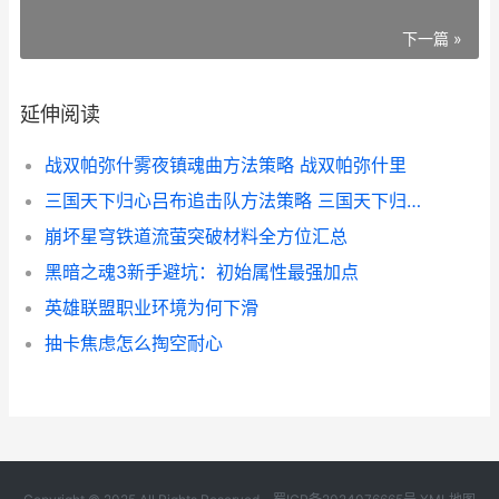
下一篇 »
延伸阅读
战双帕弥什雾夜镇魂曲方法策略 战双帕弥什里
三国天下归心吕布追击队方法策略 三国天下归心吕布貂蝉董卓
崩坏星穹铁道流萤突破材料全方位汇总
黑暗之魂3新手避坑：初始属性最强加点
英雄联盟职业环境为何下滑
抽卡焦虑怎么掏空耐心