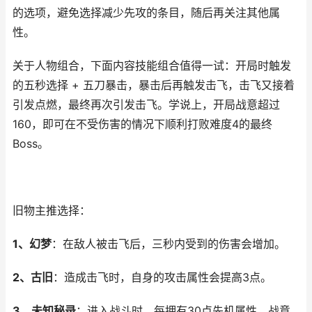
的选项，避免选择减少先攻的条目，随后再关注其他属
性。
关于人物组合，下面内容技能组合值得一试：开局时触发
的五秒选择 + 五刀暴击，暴击后再触发击飞，击飞又接着
引发点燃，最终再次引发击飞。学说上，开局战意超过
160，即可在不受伤害的情况下顺利打败难度4的最终
Boss。
旧物主推选择：
1、幻梦
：在敌人被击飞后，三秒内受到的伤害会增加。
2、古旧
：造成击飞时，自身的攻击属性会提高3点。
3、未知秘录
：进入战斗时，每拥有30点先机属性，战意