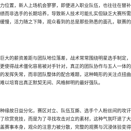
力位置，新人上场机会寥寥，即便进入职业队伍，也往往在替补
绩而非选手的长期培养，导致新人技术可能扎实但缺乏大赛所需
缓慢，活力随之下降，观众看到的总是那些熟悉的面孔，联赛的
巨大的薪资差距与团队地位落差，战术常常围绕明星选手制定，
更使得战术僵化容易被对手针对，真正的团队协作与五人一体的
的发挥失常，而非团队整体的配合难题，这种畸形的关注点扭曲
难以培育出真正默契无间、风格鲜明的最好强队。
种缘故日益分化，赛区对立、队伍互撕、选手个人粉丝间的攻讦
了欣赏竞技，而是为了寻找攻击对立的素材，这种气氛吓退了大
盖赛事本身，观众的注意力被分散，完整的观赛与沉浸体验变得