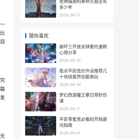
老牌端游的寿命究竟还有
多少年
2026-06-17
一
比
猜你喜欢
目
崩坏三开放全球委托速刷
心得分享
2026-06-15
极点平民低价外设推荐几
十块钱竟然也能爽玩
究
2026-06-16
篇
梦幻西游魔王寨日常秒伤
发
课
2026-06-17
平民零氪党必看的开局避
坑指南
2026-06-11
天