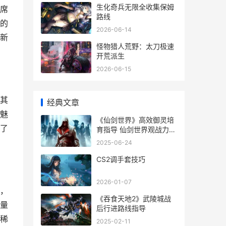
生化奇兵无限全收集保姆
席
路线
的
2026-06-14
新
怪物猎人荒野：太刀极速
开荒派生
2026-06-15
其
经典文章
魅
《仙剑世界》高效御灵培
了
育指导 仙剑世界观战力排
行
2025-06-24
CS2调手套技巧
2026-01-07
，
《吞食天地2》武陵城战
量
后行进路线指导
稀
2025-02-11