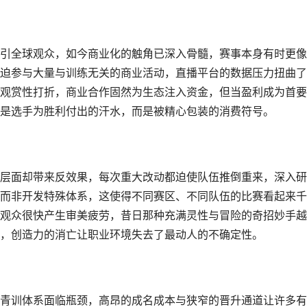
引全球观众，如今商业化的触角已深入骨髓，赛事本身有时更像
迫参与大量与训练无关的商业活动，直播平台的数据压力扭曲了
观赏性打折，商业合作固然为生态注入资金，但当盈利成为首要
是选手为胜利付出的汗水，而是被精心包装的消费符号。
层面却带来反效果，每次重大改动都迫使队伍推倒重来，深入研
而非开发特殊体系，这使得不同赛区、不同队伍的比赛看起来千
观众很快产生审美疲劳，昔日那种充满灵性与冒险的奇招妙手越
，创造力的消亡让职业环境失去了最动人的不确定性。
青训体系面临瓶颈，高昂的成名成本与狭窄的晋升通道让许多有