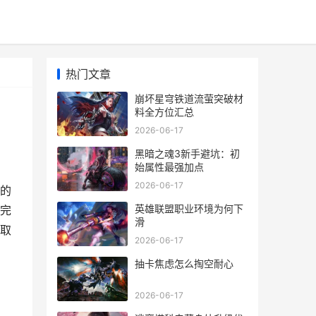
热门文章
崩坏星穹铁道流萤突破材
料全方位汇总
2026-06-17
黑暗之魂3新手避坑：初
始属性最强加点
2026-06-17
的
英雄联盟职业环境为何下
完
滑
取
2026-06-17
抽卡焦虑怎么掏空耐心
2026-06-17