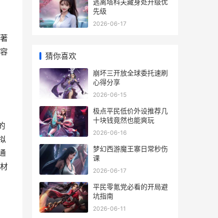
逃离塔科夫藏身处升级优
先级
2026-06-17
著
容
猜你喜欢
崩坏三开放全球委托速刷
心得分享
2026-06-15
极点平民低价外设推荐几
十块钱竟然也能爽玩
的
2026-06-16
拟
梦幻西游魔王寨日常秒伤
通
课
材
2026-06-17
平民零氪党必看的开局避
坑指南
2026-06-11