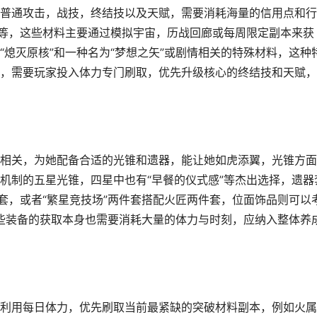
普通攻击，战技，终结技以及天赋，需要消耗海量的信用点和行
学等，这些材料主要通过模拟宇宙，历战回廊或每周限定副本来获
熄灭原核”和一种名为“梦想之矢”或剧情相关的特殊材料，这种
，需要玩家投入体力专门刷取，优先升级核心的终结技和天赋，
相关，为她配备合适的光锥和遗器，能让她如虎添翼，光锥方面
机制的五星光锥，四星中也有“早餐的仪式感”等杰出选择，遗器
套，或者“繁星竞技场”两件套搭配火匠两件套，位面饰品则可以
这些装备的获取本身也需要消耗大量的体力与时刻，应纳入整体养
利用每日体力，优先刷取当前最紧缺的突破材料副本，例如火属