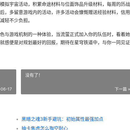
模拟宇宙活动，积累命途材料与位面饰品升级材料，每周的历战
后，多留意游戏内的活动，许多活动会慷慨赠送经验材料，信用
减轻不少负担。
色与游戏机制的一种体验，当流萤正式加入你的队伍时，看着她
就感便是对规划最好的回报，期待在星穹铁道中，与你一同见证
没有了！
-06-17
下一篇 
黑暗之魂3新手避坑：初始属性最强加点
抽卡焦虑怎么掏空耐心