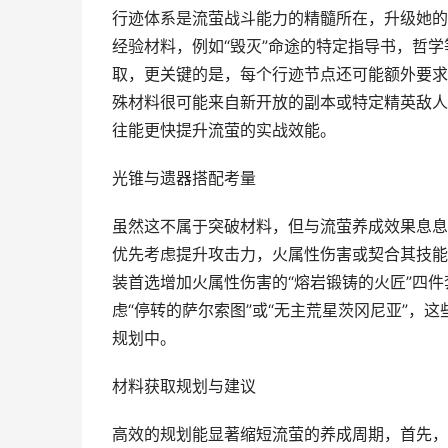
行迹体系是流萤战斗能力的精髓所在，升级她的
经验材料，例如“毁灭”命途的特定指导书，哲
取，更关键的是，每个行迹节点还可能额外要求“
殊材料很可能来自新开放的副本或特定精英敌人
往能更快提升流萤的实战效能。
光锥与遗器搭配考量
虽然这不属于突破材料，但与流萤养成效果息息
优先考虑提升攻击力，火属性伤害或契合其技能
装首选增加火属性伤害的“熔岩锻铸的火匠”四件
虑“停转的萨尔索图”或“无主荒星茨冈尼亚”，
规划中。
材料获取规划与建议
高效的规划能显著缩短流萤的养成周期，首先，