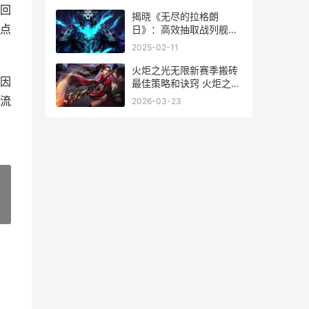
回
揭晓《无尽的拉格朗
点
日》：高效抽取战列舰的
绝妙策略
2025-02-11
火炬之光无限新赛季搬砖
因
最佳策略和诀窍 火炬之光
无限新赛季等级清零吗
流
2026-03-23
»