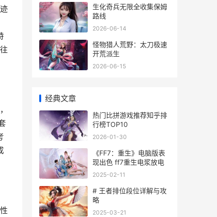
生化奇兵无限全收集保姆
迹
路线
2026-06-14
特
怪物猎人荒野：太刀极速
往
开荒派生
2026-06-15
经典文章
，
热门比拼游戏推荐知乎排
套
行榜TOP10
考
2026-01-30
成
《FF7：重生》电脑版表
现出色 ff7重生电浆放电
2025-02-11
# 王者排位段位详解与攻
略
性
2025-03-21