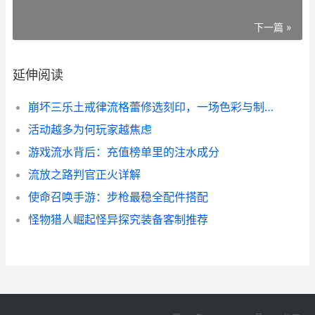
下一篇 »
延伸阅读
崩坏三乐土戒律流格蕾修选刻印，一场色彩与制度的协奏
活动越多为何玩家越焦虑
游戏流水背后：充值榜单里的注水成分
流放之路判官正火详解
使命召唤手游：步枪最稳全配件搭配
怪物猎人崛起怪异探究装备客制推荐