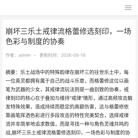
崩坏三乐土戒律流格蕾修选刻印，一场
色彩与制度的协奏
作者：
admin
•
更新时间：2026-06-16
摘要：乐土战场中的特殊韵律在崩坏三的往世乐土中，每
一位英灵都拥有属于自己的战斗乐章，而格蕾修这位以画
笔为武器的少女，其戒律流玩法则是一曲别致的协奏，戒
律刻印的核心在于叠加与维持“戒律”情形，通过高频攻击触
发特殊效果，造成持续而稳定的高额伤害，这与格蕾修依
靠画笔挥洒色彩进行多段攻击的特性完美契合，选择戒律
流并非简单地追求数值，而是寻找一种与角色灵魂共鸣的
战,崩坏三乐土戒律流格蕾修选刻印，一场色彩与制度的协