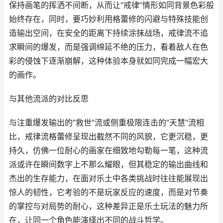
保持画笔的挥洒不间断，从而让“戒律”情形如同背景色彩般
始终存在，同时，要巧妙利用格蕾修的闪避与特殊技能创
造输出空间，在安全的距离下持续涂抹战场，戒律流不追
求瞬间的爆发，而是强调绵延不绝的压力，看着敌人在色
彩的侵蚀下逐渐崩解，这种体验本身就如同完成一幅宏大
的画作。
与其他流派的对比反思
与注重爆发输出的“救世”流或侧重极限连击的“天慧”流相
比，戒律流格蕾修呈现出截然不同的风貌，它更沉稳，更
持久，仿佛一位耐心的画家在细致地勾勒每一笔，这种流
派或许在瞬间数字上不那么耀眼，但其稳定的输出曲线和
杰出的生存能力，在面对乐土中各类挑战时往往能展现出
惊人的韧性，它考验的不是玩家反应的速度，而是对节奏
的掌控与对局势的耐心，这种差异正是乐土玩法的魅力所
在，让同一个角色能演绎出不同的战斗哲学。