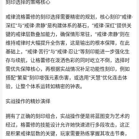
刻印选择的策略核心
戒律流格蕾修的刻印选择需要精密的规划，核心刻印“戒律·
深红”与“戒律·肃静”是构建体系的基石，“戒律·深红”提供关
键的戒律层数叠加能力，确保情形常驻，“戒律·肃静”则在
维持戒律时大幅提升全伤害，这是输出的根本保障，在此
基础上，“戒律·苦行”与“戒律·忍让”等刻印能进一步强化生
存与续航，让格蕾修在泼洒色彩的同时屹立不倒，选择时
需优先保障核心，再根据实战情况补足功能性刻印，例如
搭配“繁星”刻印增强元素伤害，或选用“天慧”优化连击体
验，让整个体系运转如精密的钟表。
实战操作的精妙演绎
拥有了正确的刻印组合，实战操作便是将蓝图变为艺术的
经过，格蕾修的技能设计允许她快速进行多段攻击，这正
是积累戒律层数的关键，玩家需要熟练掌握其攻击节奏，