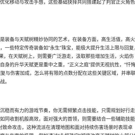
优化移动与攻击手感，这些基础抉择共同搭建起了判官正火角色
是装备与天赋树精妙协同的艺术，在装备方面，高生活值，高火
，一些特定传奇装备如“永生”珠宝，能极大提升生活上限与回复
效果，在天赋树上，则需要广泛游走，汲取那些增加生活，火焰伤
自身的升华天赋更是重中之重，“正义之庭”提供无视抗性，“忏
的回复与伤害加成，怎么将有限的点数分配在这些关键区域，并串
战。
沉稳而有力的游戏节奏，你无需频繁点击技能，只需规划好行走
如同收割机般高效，面对强大的首领，则需要结合一些辅助技能
应对致命攻击，这种流派在清理地图和面对持续伤害场景时表现卓