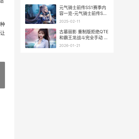
结
元气骑士前传SS1赛季内
容一览-元气骑士前传SS1
赛季内容有什么 元气骑士
2025-02-11
种
前传ss1自然使攻略
古墓丽影 重制版拒绝QTE
让
和霸王龙战斗完全手动 古
墓丽影重制版发售日期
2026-01-21
»