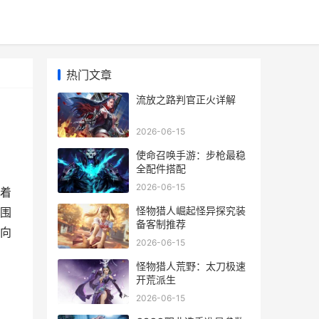
热门文章
流放之路判官正火详解
2026-06-15
使命召唤手游：步枪最稳
全配件搭配
2026-06-15
着
怪物猎人崛起怪异探究装
围
备客制推荐
向
2026-06-15
怪物猎人荒野：太刀极速
开荒派生
2026-06-15