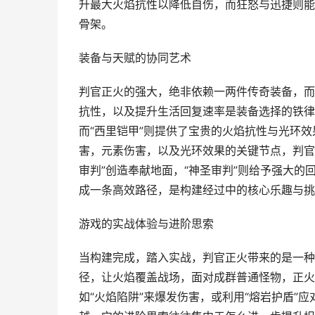
升最大火焰抗性以降低自伤，而狂怒与迅捷则能
骨架。
装备与天赋的协同艺术
判官正火的强大，绝非依赖一两件传奇装备，而
抗性，以及提升生活回复速率是装备选择的铁律
而“西里铠甲”则提供了宝贵的火焰抗性与光环
害，元素伤害，以及光环效果的关键节点，判官
审判”创造奉献地面，“神圣审判”则给予强大
成一条高效路径，是构建经过中的核心乐趣与挑
游戏的实战体验与进阶思索
当构建完成，踏入实战，判官正火带来的是一种
径，让火焰覆盖战场，面对成群普通怪物，正火
如“火焰陷阱”来爆发伤害，或利用“熔岩护盾”