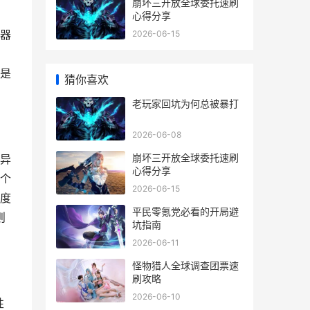
崩坏三开放全球委托速刷
心得分享
器
2026-06-15
是
猜你喜欢
老玩家回坑为何总被暴打
2026-06-08
崩坏三开放全球委托速刷
异
心得分享
个
2026-06-15
度
平民零氪党必看的开局避
则
坑指南
2026-06-11
怪物猎人全球调查团票速
刷攻略
2026-06-10
性