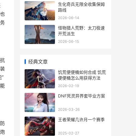
生化奇兵无限全收集保姆
来
路线
也
2026-06-14
务
怪物猎人荒野：太刀极速
开荒派生
2026-06-15
抗
经典文章
装
饥荒便便桶如何合成 饥荒
”
便便桶怎么用获得方法
能
2026-02-19
DNF死灵异界套毕业方案
2026-03-26
王者荣耀几许月一个赛季
防
炮
2025-02-27