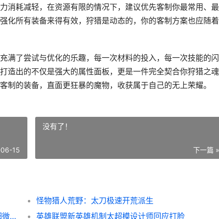
力消耗减轻，在资源有限的情况下，建议优先客制你最常用、最
强化所有装备来得有效，狩猎是动态的，你的客制方案也应随着
充满了尝试与优化的乐趣，每一次材料的投入，每一次技能的闪
打造出的不仅是强大的属性面板，更是一件完全契合你狩猎之魂
客制的装备，直面更狂暴的魔物，收获属于自己的无上荣耀。
没有了！
-06-15
下一篇 
怪物猎人荒野：太刀极速开荒派生
CSGO职业选手准星参数分享，通往精准的细微门径
英雄联盟新英雄机制太超模设计师回应打脸