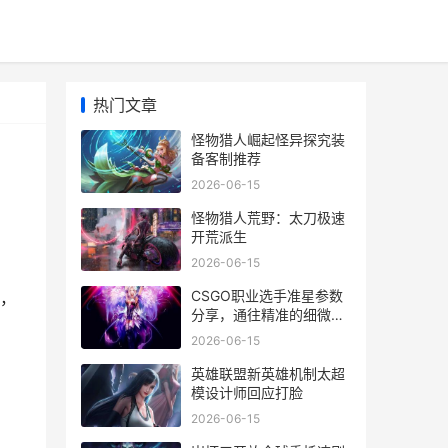
热门文章
怪物猎人崛起怪异探究装
备客制推荐
2026-06-15
怪物猎人荒野：太刀极速
开荒派生
2026-06-15
CSGO职业选手准星参数
，
分享，通往精准的细微门
径
2026-06-15
英雄联盟新英雄机制太超
模设计师回应打脸
2026-06-15