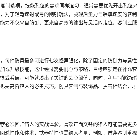
出的客制选项，技能孔位的需求同样迫切，通常需要优先开出孔位
，对于轻弩速射或弓的刚射玩法，减轻后坐力与装填速度的客制
能力不仅来自防御，更来自高效的输出与灵活的走位，客制应服
，每件防具最多可进行七次怪异强化，除了固定的防御力与属性
加或升级技能，这个经过需要耐心与策略，目标应锁定在补充套
恨或看破，可能就凑出了关键的会心阈值，同时，利用“消除技能
也是高阶猎人的必备技巧，防具客制与装饰品、护石相结合，才
荐必须回归猎人的实战体验，喜欢正面交锋的猎人可能需要更多
回避性能和体术，武器特性也需纳入考量，例如，盾斧客制重视