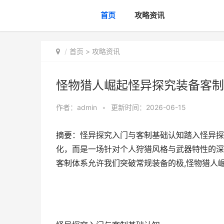
首页
攻略资讯
首页
>
攻略资讯
怪物猎人崛起怪异探究装备客制
作者：
admin
•
更新时间：2026-06-15
摘要：怪异探究入门与客制基础认知踏入怪异探
化，而是一场针对个人狩猎风格与武器特性的深
客制体系允许我们突破常规装备的极,怪物猎人