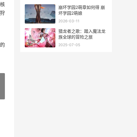
核
崩坏学园2萌章如何得 崩
狩
坏学园2萌娘
2026-03-11
猎龙者之歌：踏入魔法龙
族全球的冒险之旅
的
2025-07-05
»