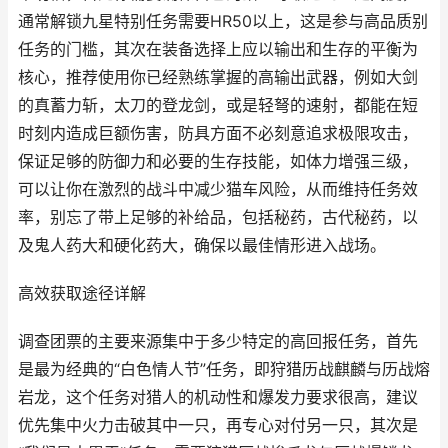
通常解锁九星特别任务需要HR50以上，这是参与高品质别
任务的门槛，其次在装备选择上应以输出和生存的平衡为
核心，推荐使用你已经熟练掌握的高输出武器，例如大剑
的真蓄力斩，太刀的登龙剑，或是轻弩的速射，都能在短
时刻内造成巨额伤害，防具方面不必刻意追求极限攻击，
保证足够的防御力和必要的生存技能，如体力增强三级，
可以让你在激烈的战斗中减少猫车风险，从而维持任务效
率，别忘了带上足够的补给品，包括秘药，古代秘药，以
及鬼人药大和硬化药大，确保以最佳情形进入战场。
高效获取途径详解
调查团票的主要来源集中于多少特定的高回报任务，首先
是最为经典的“白色情人节”任务，即狩猎历战麒麟与历战熔
岩龙，这个任务对猎人的机动性和爆发力要求很高，建议
优先集中火力击破其中一只，再专心对付另一只，其次是