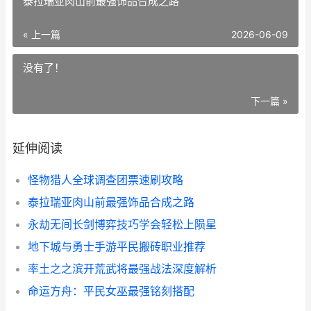
泰拉瑞亚肉山前最强饰品合成之路
« 上一篇
2026-06-09
没有了！
下一篇 »
延伸阅读
怪物猎人全球调查团票速刷攻略
泰拉瑞亚肉山前最强饰品合成之路
永劫无间长剑博弈技巧学会轻松上陨星
地下城与勇士手游平民搬砖职业推荐
率土之之滨开荒武将最强战法深度解析
命运方舟：平民女巫最强铭刻搭配