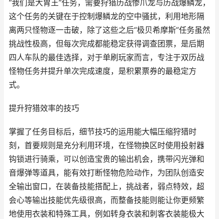
“我们是大胃王”任务，需要狩猎历战惨爪龙与历战爆鳞龙，
这个任务的关键在于控制爆鳞龙的空中骚扰，利用地形隔
离两只怪物逐一击破，除了这些之后“极贝希摩斯”任务虽然
挑战性极高，但每次完成都能稳定获得调查团票，是后期
四人车队的最佳选择，对于单刷玩家而言，专注于双历战
怪物任务并提升单次完成速度，是积累票券的最稳定方
式。
提升狩猎效率的技巧
掌握了任务目标后，细节技巧的运用能大幅压缩狩猎时
刻，首要规则是充分利用环境，在怪物换区时使用投射器
钩锁进行骑乘，可以创造宝贵的输出机会，携带闪光弹和
音爆弹等道具，能有效打断怪物危险动作，为团队创造安
全输出窗口，在装备技能搭配上，挑战者，弱点特效，超
会心等输出技能优先级很高，而整备技能则能让你更频繁
地使用衣装和特殊工具，例如转身衣装和刺客衣装能极大