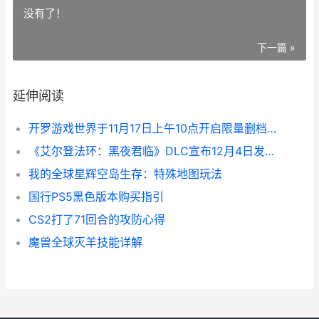
没有了！
下一篇 »
延伸阅读
开罗游戏世界于11月17日上午10点开启限量删档首测 开罗游戏的游戏
《艾尔登法环：黑夜君临》DLC宣布12月4日发布 艾尔登法环mod
我的全球星辉空岛生存：特殊地图玩法
国行PS5黑色版本购买指引
CS2打了71回合的攻防心得
魔兽全球灭羊技能详解