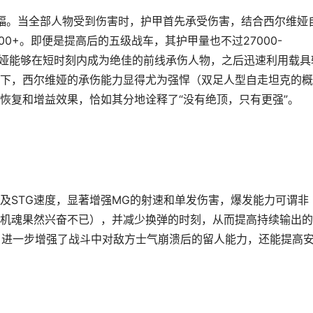
增幅。当全部人物受到伤害时，护甲首先承受伤害，结合西尔维娅
00+。即便是提高后的五级战车，其护甲量也不过27000-
尔维娅能够在短时刻内成为绝佳的前线承伤人物，之后迅速利用载具
下，西尔维娅的承伤能力显得尤为强悍（双足人型自走坦克的概
恢复和增益效果，恰如其分地诠释了“没有绝顶，只有更强”。
及STG速度，显著增强MG的射速和单发伤害，爆发能力可谓非
机魂果然兴奋不已），并减少换弹的时刻，从而提高持续输出的
速，进一步增强了战斗中对敌方士气崩溃后的留人能力，还能提高