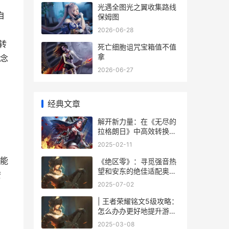
光遇全图光之翼收集路线
自
保姆图
2026-06-28
转
死亡细胞诅咒宝箱值不值
拿
念
2026-06-27
经典文章
解开新力量：在《无尽的
拉格朗日》中高效转换中
型工程舰策略
2025-02-11
能
《绝区零》：寻觅强音热
望和安东的绝佳适配奥秘
安
绝区零寻找旧时光的女孩
2025-07-02
是哪个影片
| 王者荣耀铭文5级攻略：
怎么办办更好地提升游戏
体验
2025-03-08