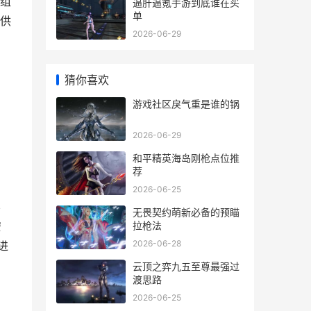
组
逼肝逼氪手游到底谁在买
单
供
2026-06-29
猜你喜欢
游戏社区戾气重是谁的锅
2026-06-29
和平精英海岛刚枪点位推
荐
2026-06-25
不
无畏契约萌新必备的预瞄
拉枪法
安
2026-06-28
进
云顶之弈九五至尊最强过
渡思路
2026-06-25