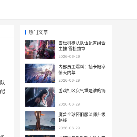
热门文章
雪松机枪队队伍配置组合
主推 雪松勋章
2026-06-29
内部员工爆料：抽卡概率
惊天内幕
2026-06-29
队
游戏社区戾气重是谁的锅
配
2026-06-29
魔兽全球怀旧服法师升级
路线
2026-06-29