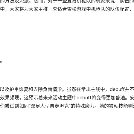
的方法及流派。然而，对于一些爱慕机枪队的玩家来说，队伍的
中，大家将为大家主推一套适合雪松游戏中机枪队的队伍配置，
。
以及护甲恢复和去除负面情形。虽然在常规主线中，debuff并
果频现，这预示着未来活动主题中debuff将变得更加普遍。
你尝试到如同“双足人型自走坦克”的特殊魔力。她的被动技能则