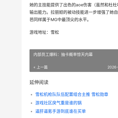
她的主技能提供了出色的aoe伤害（虽然和杜
输出能力。拉丽妲的被动技能进一步增强了她自
芭同样属于MG中最顶尖的水平。
游戏地址：雪松
内部员工爆料：抽卡概率惊天内幕
« 上一篇
2026
延伸阅读
雪松机枪队队伍配置组合主推 雪松勋章
游戏社区戾气重是谁的锅
逼肝逼氪手游到底谁在买单