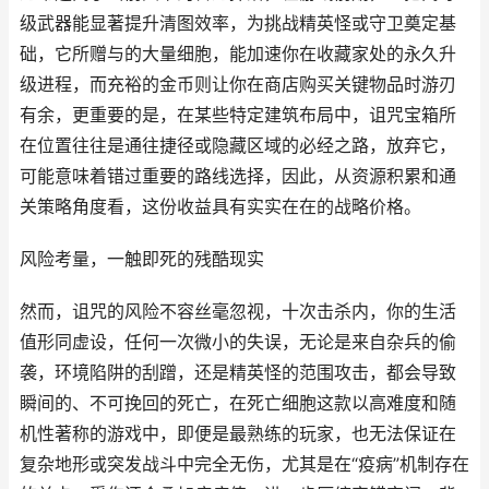
级武器能显著提升清图效率，为挑战精英怪或守卫奠定基
础，它所赠与的大量细胞，能加速你在收藏家处的永久升
级进程，而充裕的金币则让你在商店购买关键物品时游刃
有余，更重要的是，在某些特定建筑布局中，诅咒宝箱所
在位置往往是通往捷径或隐藏区域的必经之路，放弃它，
可能意味着错过重要的路线选择，因此，从资源积累和通
关策略角度看，这份收益具有实实在在的战略价格。
风险考量，一触即死的残酷现实
然而，诅咒的风险不容丝毫忽视，十次击杀内，你的生活
值形同虚设，任何一次微小的失误，无论是来自杂兵的偷
袭，环境陷阱的刮蹭，还是精英怪的范围攻击，都会导致
瞬间的、不可挽回的死亡，在死亡细胞这款以高难度和随
机性著称的游戏中，即便是最熟练的玩家，也无法保证在
复杂地形或突发战斗中完全无伤，尤其是在“疫病”机制存在