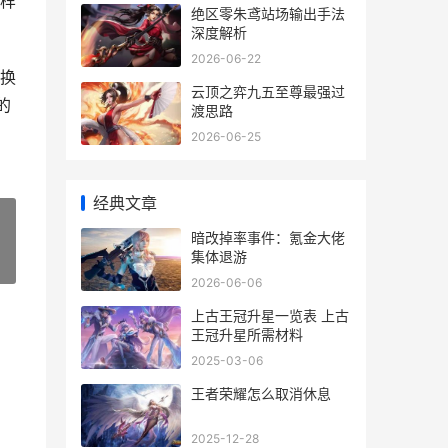
样
绝区零朱鸢站场输出手法
深度解析
2026-06-22
换
云顶之弈九五至尊最强过
的
渡思路
2026-06-25
经典文章
暗改掉率事件：氪金大佬
集体退游
»
2026-06-06
上古王冠升星一览表 上古
王冠升星所需材料
2025-03-06
王者荣耀怎么取消休息
2025-12-28