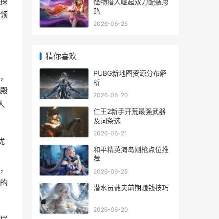
探
怪物猎人崛起双刀配装思
路
领
2026-06-25
猜你喜欢
PUBG新地图资源分布解
，
析
殿
2026-06-20
人
仁王2新手开荒最强武器
及词条选
2026-06-21
优
和平精英海岛刚枪点位推
荐
，
2026-06-25
的
潜水员戴夫前期赚钱技巧
2026-06-20