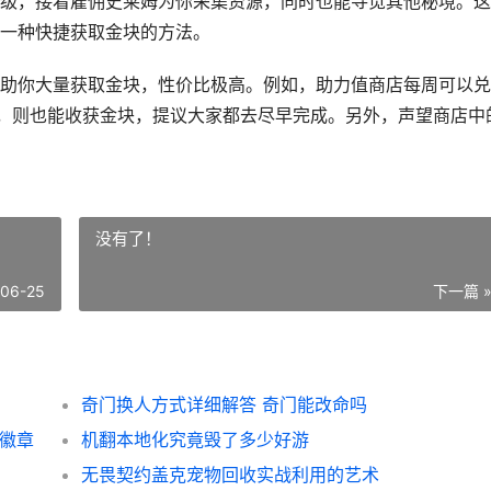
级，接着雇佣史莱姆为你采集资源，同时也能寻觅其他秘境。这
一种快捷获取金块的方法。
助你大量获取金块，性价比极高。例如，助力值商店每周可以兑
关，则也能收获金块，提议大家都去尽早完成。另外，声望商店中
没有了！
-06-25
下一篇 
奇门换人方式详细解答 奇门能改命吗
盟徽章
机翻本地化究竟毁了多少好游
无畏契约盖克宠物回收实战利用的艺术