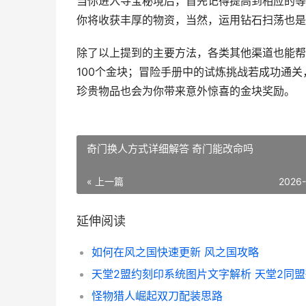
当你进入寻宝秘境后，首先记得提高到相应的等
你将收获丰厚的物资，当然，运用钻石扫荡也是
除了以上提到的主要方法，各类其他渠道也能帮
100个金块；冒险手册中的试炼挑战若成功通
珍贵物品也会为你带来意外惊喜的金块奖励。
奇门换人方式详细解答 奇门能改命吗
« 上一篇
2026
延伸阅读
如何在风之国快速更新 风之国攻略
天堂2盟约刻印系统图片文字解析 天堂2同
怪物猎人崛起双刀配装思路