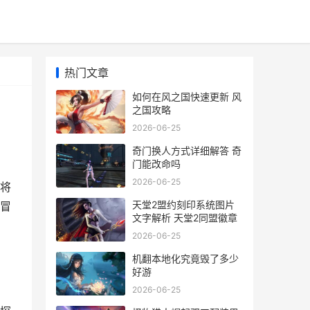
热门文章
如何在风之国快速更新 风
之国攻略
2026-06-25
奇门换人方式详细解答 奇
门能改命吗
2026-06-25
将
天堂2盟约刻印系统图片
冒
文字解析 天堂2同盟徽章
2026-06-25
机翻本地化究竟毁了多少
好游
2026-06-25