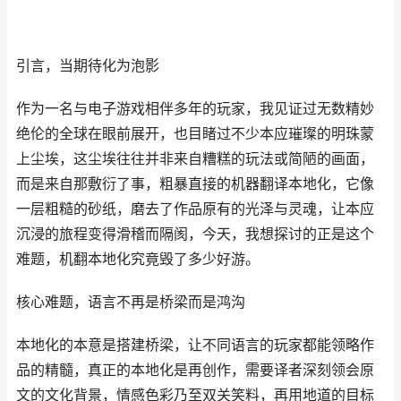
引言，当期待化为泡影
作为一名与电子游戏相伴多年的玩家，我见证过无数精妙
绝伦的全球在眼前展开，也目睹过不少本应璀璨的明珠蒙
上尘埃，这尘埃往往并非来自糟糕的玩法或简陋的画面，
而是来自那敷衍了事，粗暴直接的机器翻译本地化，它像
一层粗糙的砂纸，磨去了作品原有的光泽与灵魂，让本应
沉浸的旅程变得滑稽而隔阂，今天，我想探讨的正是这个
难题，机翻本地化究竟毁了多少好游。
核心难题，语言不再是桥梁而是鸿沟
本地化的本意是搭建桥梁，让不同语言的玩家都能领略作
品的精髓，真正的本地化是再创作，需要译者深刻领会原
文的文化背景，情感色彩乃至双关笑料，再用地道的目标