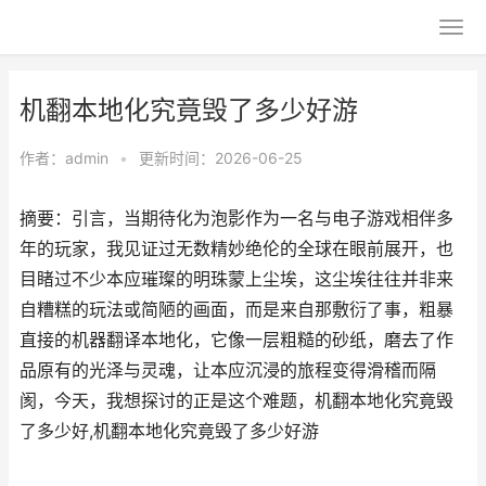
机翻本地化究竟毁了多少好游
作者：
admin
•
更新时间：2026-06-25
摘要：引言，当期待化为泡影作为一名与电子游戏相伴多
年的玩家，我见证过无数精妙绝伦的全球在眼前展开，也
目睹过不少本应璀璨的明珠蒙上尘埃，这尘埃往往并非来
自糟糕的玩法或简陋的画面，而是来自那敷衍了事，粗暴
直接的机器翻译本地化，它像一层粗糙的砂纸，磨去了作
品原有的光泽与灵魂，让本应沉浸的旅程变得滑稽而隔
阂，今天，我想探讨的正是这个难题，机翻本地化究竟毁
了多少好,机翻本地化究竟毁了多少好游