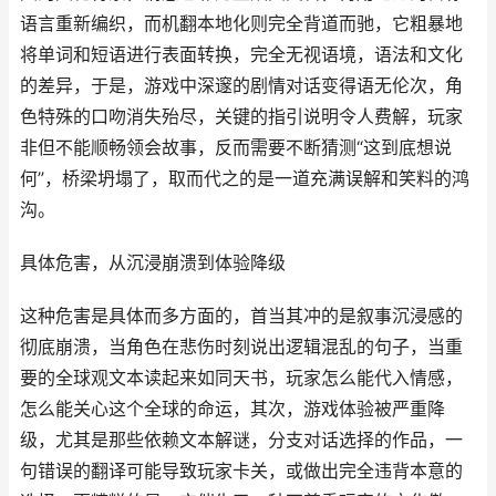
语言重新编织，而机翻本地化则完全背道而驰，它粗暴地
将单词和短语进行表面转换，完全无视语境，语法和文化
的差异，于是，游戏中深邃的剧情对话变得语无伦次，角
色特殊的口吻消失殆尽，关键的指引说明令人费解，玩家
非但不能顺畅领会故事，反而需要不断猜测“这到底想说
何”，桥梁坍塌了，取而代之的是一道充满误解和笑料的鸿
沟。
具体危害，从沉浸崩溃到体验降级
这种危害是具体而多方面的，首当其冲的是叙事沉浸感的
彻底崩溃，当角色在悲伤时刻说出逻辑混乱的句子，当重
要的全球观文本读起来如同天书，玩家怎么能代入情感，
怎么能关心这个全球的命运，其次，游戏体验被严重降
级，尤其是那些依赖文本解谜，分支对话选择的作品，一
句错误的翻译可能导致玩家卡关，或做出完全违背本意的