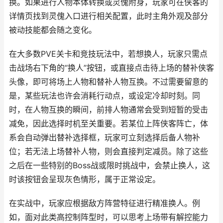
换。如果进行人物本体转换或灵傀附身，玩家可在侠客的
详情页找到灵傀入口进行相关配置，此时主角外观及部分
被动技能都会随之变化。
在大多数PVE关卡和竞技玩法中，若想换人，玩家只需点
击战场右下角的“换人”按钮，或直接点击待上场的替补侠客
头像，即可将场上人物和替补人物互换。不过需要留意的
是，某些玩法也许会消耗行动点，或设定冷却时刻。同
时，在人物互换的瞬间，前排人物通常会受到短暂的受击
减免，因此选择时机至关重要。若某位上阵侠客阵亡，体
系会自动弹出替补选择框，玩家可立刻选择后备人物补
位；若无法上场替补人物，则会直接判定减员。除了这些
之后在一些特别的Boss战或限时挑战中，会禁止换人，这
时该按钮会呈现灰色情形，属于正常设定。
在实战中，玩家应根据敌方阵营特征进行精准换人。例
如，面对此类高控制阵型时，可以思考上场带有解控能力