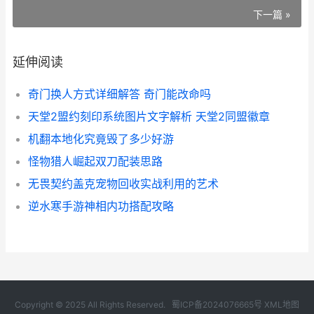
下一篇 »
延伸阅读
奇门换人方式详细解答 奇门能改命吗
天堂2盟约刻印系统图片文字解析 天堂2同盟徽章
机翻本地化究竟毁了多少好游
怪物猎人崛起双刀配装思路
无畏契约盖克宠物回收实战利用的艺术
逆水寒手游神相内功搭配攻略
Copyright © 2025 All Rights Reserved.
蜀ICP备2024076665号
XML地图