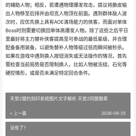
的辅助人物；相反，若遭遇物理爆发攻击，提议将脆皮输
出人物移至后排并由坦克人物顶在前面。遇到群体敌人波
次时，应优先换上具有AOE清场能力的侠客，而面对单体
Boss时则需要切换回单体高爆发人物。除了这些之后平日
里最好将主力替补侠客提高至可参战的最低星级，并合理
配备备用装备，以避免替补人物等级过低而瞬间被秒杀。
如果在游戏中遇到换人按钮消失或无法操作的情况，首先
需检查当前局势是否限制换人，比如人物被冻结、石化等
硬控情形，或是否未满足特定回合条件。
天堂2盟约刻印系统图片文字解析 天堂2同盟徽章
« 上一篇
2026-06-25
没有了！