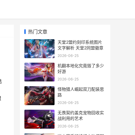
热门文章
天堂2盟约刻印系统图片
文字解析 天堂2同盟徽章
2026-06-25
机翻本地化究竟毁了多少
好游
2026-06-25
结
怪物猎人崛起双刀配装思
路
盟
2026-06-25
无畏契约盖克宠物回收实
战利用的艺术
2026-06-25