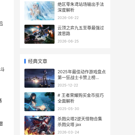
绝区零朱鸢站场输出手法
深度解析
2026-06-22
后
云顶之弈九五至尊最强过
渡思路
2026-06-25
经典文章
斗
2025年最佳动作游戏盘点
第一狂战士卡赞上榜
2025最佳动作片
2025-12-22
# 王者荣耀购买金币技巧
基
全面解析
2025-05-30
杀戮尖塔2逆天怪物合集
增
杀戮尖塔 jax
2026-03-24