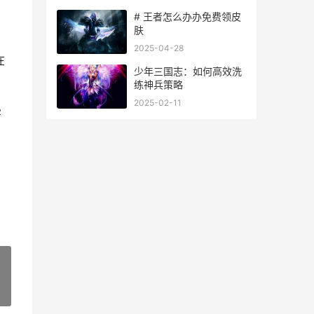
# 王者怎么办办免费领皮
肤
2025-04-28
在
少年三国志：如何高效洗
练神兵策略
2025-02-11
害
»