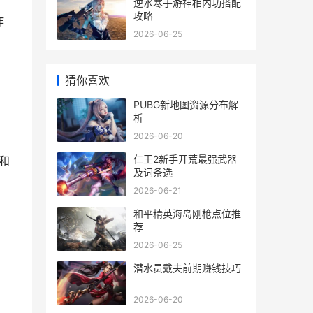
逆水寒手游神相内功搭配
攻略
作
2026-06-25
猜你喜欢
PUBG新地图资源分布解
析
2026-06-20
仁王2新手开荒最强武器
和
及词条选
2026-06-21
和平精英海岛刚枪点位推
荐
2026-06-25
潜水员戴夫前期赚钱技巧
2026-06-20