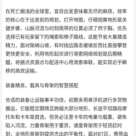
在死亡搁浅的全球里，盲目出发意味着无尽的麻烦，效率
的核心在于出发前的规划，打开地图，仔细观察地形是关
键步骤，山脉河流与时刻雨带的位置必须了然于胸，优先
选择已有玩家留下的绳索和梯子路线，这能节省大量建造
精力，面对陡峭山坡，有时绕远路走缓坡反而比直接攀登
更快更安全，利用地形起伏进行滑索网络规划是后期精
髓，将据点资源点与配送中心用滑索串联，能实现近乎瞬
移的高效运输。
装备精良，载具与骨架的智慧搭配
合适的装备让运输事半功倍，初期多用悬浮机进行多货物
搬运，它能稳定跟随且跨越大部分地形，长途平坦路段摩
托车和卡车是首选，但务必注意卡车的电量与载重，避免
陷入河流，力量骨架用于重货，速度骨架用于轻货赶时
刻，全地形骨架则提供杰出的平衡性，面对BT区，携带血