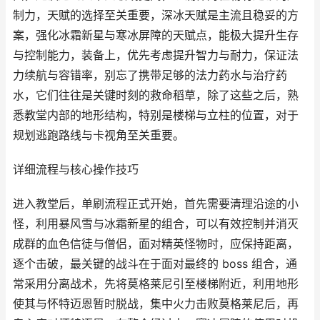
制力，天赋的选择至关重要，深冰天赋是主流且稳妥的方
案，强化冰霜新星与寒冰屏障的天赋点，能极大提升生存
与控制能力，装备上，优先考虑提升智力与耐力，保证法
力续航与容错率，别忘了携带足够的法力药水与治疗药
水，它们往往是关键时刻的救命稻草，除了这些之后，熟
悉教堂内部的地形结构，特别是楼梯与立柱的位置，对于
规划逃跑路线与卡视角至关重要。
详细流程与核心操作技巧
进入教堂后，单刷流程正式开始，首先需要清理沿途的小
怪，利用暴风雪与冰霜新星的组合，可以有效控制并消灭
成群的血色信徒与僧侣，面对精英怪物时，应保持距离，
逐个击破，最关键的战斗在于面对最终的 boss 组合，通
常采用分离战术，先将莫格莱尼引至楼梯附近，利用地形
使其与怀特迈恩暂时脱战，集中火力击败莫格莱尼后，再