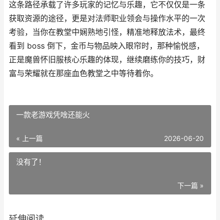
这条路径承载了许多玩家的记忆与乐趣，它不仅仅是一条
获取资源的途径，更是对法师职业领会与操作水平的一次
考验，当你在教堂中娴熟地引怪，精准地释放法术，最终
看到 boss 倒下，金币与物品映入眼帘时，那种愉悦感，
正是魔兽怀旧服核心乐趣的体现，继续磨练你的技巧，财
富与荣耀就在那座血色教堂之中等待着你。
一款老游戏凭啥还能火
« 上一篇
2026-06-20
没有了！
下一篇 »
延伸阅读