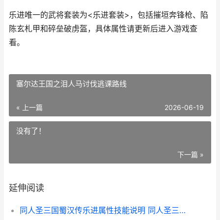
乐进唯一的武将套装为<乐进套装>，包括摧垣奔锋枪、陷
陈玄札甲和碎垒破虏盔，具体属性请更新后进入游戏查
看。
塞尔达王国之泪人马讨伐逃课路线
« 上一篇
2026-06-19
没有了！
下一篇 »
延伸阅读
同人圣三国蜀汉传乐进属性技能说明 同人圣三国蜀汉传