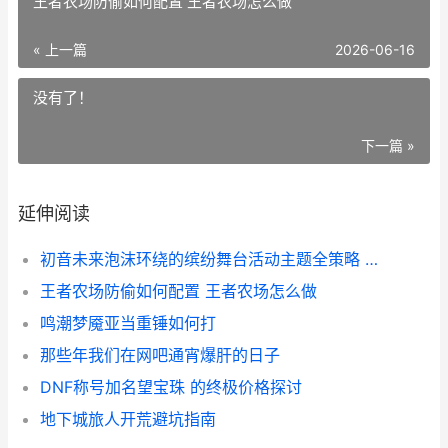
王者农场防偷如何配置 王者农场怎么做
« 上一篇
2026-06-16
没有了！
下一篇 »
延伸阅读
初音未来泡沫环绕的缤纷舞台活动主题全策略 初音未来泡面
王者农场防偷如何配置 王者农场怎么做
鸣潮梦魇亚当重锤如何打
那些年我们在网吧通宵爆肝的日子
DNF称号加名望宝珠 的终极价格探讨
地下城旅人开荒避坑指南