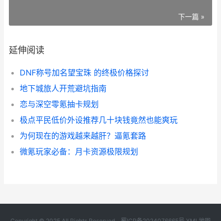
下一篇 »
延伸阅读
DNF称号加名望宝珠 的终极价格探讨
地下城旅人开荒避坑指南
恋与深空零氪抽卡规划
极点平民低价外设推荐几十块钱竟然也能爽玩
为何现在的游戏越来越肝？逼氪套路
微氪玩家必备：月卡资源极限规划
Copyright © 2025 All Rights Reserved.
蜀ICP备2024076665号
XML地图