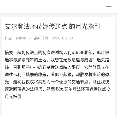
艾尔登法环菈妮传送点 的月光指引
作者：
admin
•
更新时间：2026-06-03
摘要：菈妮传送点的初次邂逅踏入利耶尼亚北部，那片被
迷雾与魔法笼罩的土地，我曾在无数悬崖与废墟间迷失路
线，直到那座小小的石制传送点映入眼帘，它静静矗立在
通往卡利亚城寨的路旁，看似不起眼，却散发着幽蓝的微
光，最初我仅仅将其视为一个便捷的交通节点，能让我快
速返回菈妮的法师塔，然而多次,艾尔登法环菈妮传送点 的
月光指引