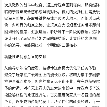
次从激烈的战斗中脱身，通过传送点回到塔内，那突然降
临的宁静与安全感形成鲜明对比，菈妮的委托往往需要玩
家深入险境，获取关键物品或击败强大敌人，而传送点就
像一条可靠的归家之路，让玩家在完成艰巨任务后能即刻
回到她的身旁，汇报进展，聆听她下一阶段的低语，这种
设计强化了玩家与菈妮之间的联结感，让冒险的奔波与目
标的追寻，始终围绕着一个明确的归属核心。
功能性与情感意义的交融
从纯粹功能性角度看，菈妮传送点极大优化了任务体验，
避免了玩家在广袤地图上的漫长跋涉，将精力集中于剧情
推进与战斗本身，但它的意义远不止于此，在完成菈妮赋
予的命运，对抗无上意志的宏大故事线中，传送点成了这
段隐秘旅程的象征性驿站，它见证着玩家从一名普通的褪
色者，逐步成为菈妮的骑士，乃至伴侣的转变经过，每一