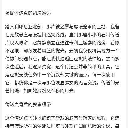
菈妮传送点的初次邂逅
踏入利耶尼亚北部，那片被迷雾与魔法笼罩的土地，我曾
在无数悬崖与废墟间迷失路线，直到那座小小的石制传送
点映入眼帘，它静静矗立在通往卡利亚城寨的路旁，看似
不起眼，却散发着幽蓝的微光，最初我仅仅将其视为一个
便捷的交通节点，能让我快速返回菈妮的法师塔，然而多
次往返后，我逐渐察觉，这个传送点并非简单的工具，它
是菈妮支线任务中一个沉默却关键的锚点，每一次使用
它，都仿佛是一次与那位隐居魔女的无言交流，传送的光
芒闪烁，如同她冷冽又神秘的月光。
传送点背后的叙事纽带
这个传送点巧妙地编织了游戏的叙事与玩家的旅程，它连
接着菈妮所在的蕾娜法师塔与外部广阔而危险的全球，每