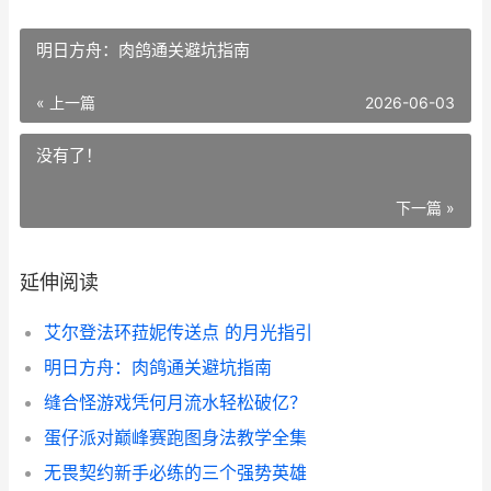
明日方舟：肉鸽通关避坑指南
« 上一篇
2026-06-03
没有了！
下一篇 »
延伸阅读
艾尔登法环菈妮传送点 的月光指引
明日方舟：肉鸽通关避坑指南
缝合怪游戏凭何月流水轻松破亿？
蛋仔派对巅峰赛跑图身法教学全集
无畏契约新手必练的三个强势英雄