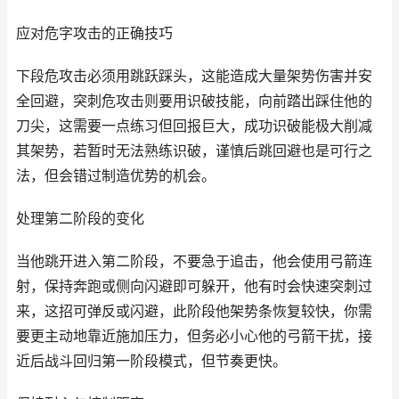
应对危字攻击的正确技巧
下段危攻击必须用跳跃踩头，这能造成大量架势伤害并安
全回避，突刺危攻击则要用识破技能，向前踏出踩住他的
刀尖，这需要一点练习但回报巨大，成功识破能极大削减
其架势，若暂时无法熟练识破，谨慎后跳回避也是可行之
法，但会错过制造优势的机会。
处理第二阶段的变化
当他跳开进入第二阶段，不要急于追击，他会使用弓箭连
射，保持奔跑或侧向闪避即可躲开，他有时会快速突刺过
来，这招可弹反或闪避，此阶段他架势条恢复较快，你需
要更主动地靠近施加压力，但务必小心他的弓箭干扰，接
近后战斗回归第一阶段模式，但节奏更快。