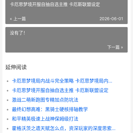
卡厄思梦境开服自抽自选主推 卡厄斯联盟设定
« 上一篇
2026-06-01
没有了！
下一篇 »
延伸阅读
卡厄思梦境局内战斗完全策略 卡厄思梦境局内装备
卡厄思梦境开服自抽自选主推 卡厄斯联盟设定
激战二萌新跑图专精加点防坑法
最终幻想高难：黑骑士硬核排轴教学
和平精英极速上战神保姆级打法
霍格沃茨之遗天赋怎么点，资深玩家的深度思索指南