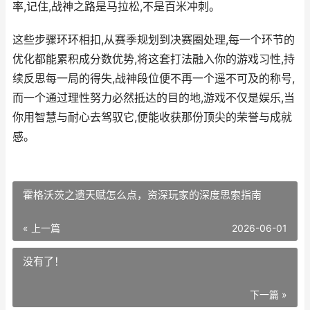
率,记住,战神之路是马拉松,不是百米冲刺。
这些步骤环环相扣,从赛季规划到决赛圈处理,每一个环节的
优化都能累积成分数优势,将这套打法融入你的游戏习性,持
续反思每一局的得失,战神段位便不再一个遥不可及的称号,
而一个通过理性努力必然抵达的目的地,游戏不仅是娱乐,当
你用智慧与耐心去驾驭它,便能收获那份顶尖的荣誉与成就
感。
霍格沃茨之遗天赋怎么点，资深玩家的深度思索指南
« 上一篇
2026-06-01
没有了！
下一篇 »