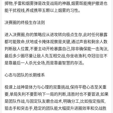
掷物,手雷和烟雾弹是改变战局的神器,烟雾既能掩护撤退也
能干扰视线,养成携带五颗以上烟雾的习性。
决赛圈的终极生存法则
进入决赛圈,你的策略应从进攻转向极点生存,此时任何暴露
都可能致命,伏地或卡掩体观察是关键,通过声音和剩余人数
判断敌人位置,不要主动开枪暴露自己,除非确保能一击淘汰,
最后多少圈尽量让敌人先互相交战,你坐收渔利,夺冠往往不
是靠最后一人杀光全场,而是靠最智慧的存活。
心态与团队的长期维系
极速上战神是体力与心理的双重挑战,保持平稳心态至关重
要,单局失利不要影响下一局的判断,连胜时也不要冒进,如果
是团队作战,与固定队友磨合战术,明确分工,比如指定指挥,
狙击手和突击手,稳定的团队能大幅提升进圈效率和交战胜