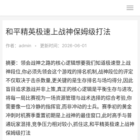
和平精英极速上战神保姆级打法
作者：
admin
•
更新时间：2026-06-01
摘要：领会战神之路的核心逻辑想要我们知道极速登上战
神段位,你必须先领会这个游戏的排名机制,战神段位的评定
不仅取决于击杀数量,更关键的是生存排名与场均得分,因此
盲目追求激战并非上策,真正的核心逻辑是平衡生存与进攻,
将每一局比赛视为一场资源管理与战术选择的综合考验,你
需要像一位冷静的指挥官,而非冲动的士兵。赛季初的黄金
冲刺时机赛季重置初期是上战神的最佳窗口,此时高手与普
通玩家混排,竞争压力相对较小,抓住这,和平精英极速上战神
保姆级打法