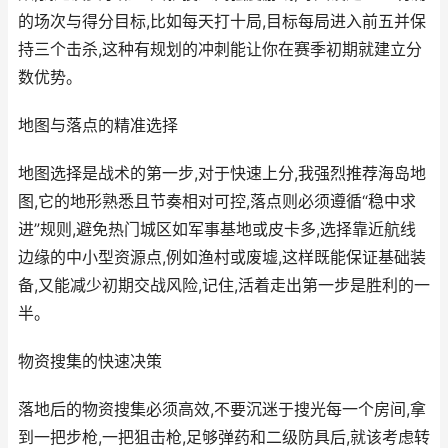
的场次与得分目标,比如每天打十局,目标每局进入前五并保
持三个击杀,这种有规划的冲刺能让你在赛季初期就建立分
数优势。
地图与落点的精准选择
地图选择是战术的第一步,对于快速上分,我强烈推荐海岛地
图,它的地形熟悉且节奏相对可控,落点则必须遵循“稳中求
进”规则,避免热门城区如军事基地或皮卡多,选择靠近航线
边缘的中小型资源点,例如渔村或废墟,这样既能保证基础装
备,又能减少初期交战风险,记住,活着走出第一步是胜利的一
半。
物资搜集的快速决策
落地后的物资搜集必须高效,不要沉迷于搜光每一个房间,拿
到一把步枪,一把狙击枪,足够弹药和二级防具后,就该考虑转