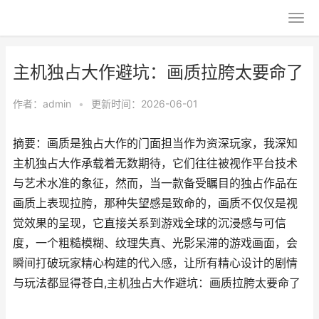
主机独占大作避坑：画质拉胯太要命了
作者：
admin
•
更新时间：2026-06-01
摘要：画质是独占大作的门面担当作为资深玩家，我深知
主机独占大作承载着无数期待，它们往往被视作平台技术
与艺术水准的象征，然而，当一款备受瞩目的独占作品在
画质上表现拉胯，那种失望感是致命的，画质不仅仅是视
觉效果的呈现，它直接关系到游戏全球的沉浸感与可信
度，一个粗糙模糊、纹理失真、光影呆滞的游戏画面，会
瞬间打破玩家精心构建的代入感，让所有精心设计的剧情
与玩法都显得苍白,主机独占大作避坑：画质拉胯太要命了