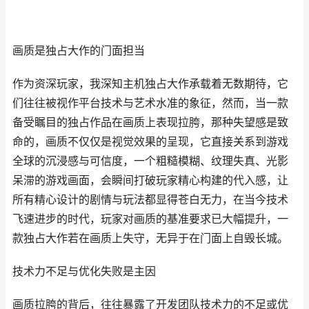
画质是独占大作的门面担当
作为资深玩家，我深知主机独占大作承载着无数期待，它
们往往被视作平台技术与艺术水准的象征，然而，当一款
备受瞩目的独占作品在画质上表现拉胯，那种失望感是致
命的，画质不仅仅是视觉效果的呈现，它直接关系到游戏
全球的沉浸感与可信度，一个粗糙模糊、纹理失真、光影
呆滞的游戏画面，会瞬间打破玩家精心构建的代入感，让
所有精心设计的剧情与玩法都显得苍白无力，在当今技术
飞速进步的时代，玩家对画质的基准要求已大幅提升，一
款独占大作若在画质上失守，无异于在门面上自毁长城。
技术力不足与优化失败是主因
画质拉胯的背后，往往暴露了开发团队技术力的不足或优