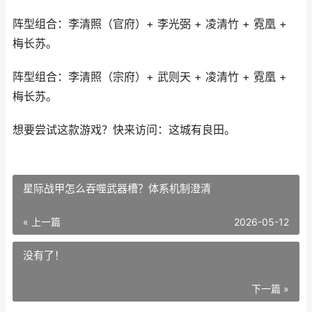
阵型组合：李清照（官府）+ 李光弼 + 凌清竹 + 霓凰 +
梅长苏。
阵型组合：李清照（宗府）+ 武则天 + 凌清竹 + 霓凰 +
梅长苏。
想要尝试这款游戏？快来访问：这城有良田。
星际战甲怎么吞噬武器槽？体系机制澄清
« 上一篇
2026-05-12
没有了！
下一篇 »