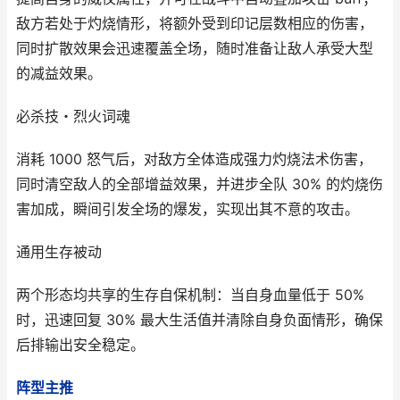
敌方若处于灼烧情形，将额外受到印记层数相应的伤害，
同时扩散效果会迅速覆盖全场，随时准备让敌人承受大型
的减益效果。
必杀技・烈火词魂
消耗 1000 怒气后，对敌方全体造成强力灼烧法术伤害，
同时清空敌人的全部增益效果，并进步全队 30% 的灼烧伤
害加成，瞬间引发全场的爆发，实现出其不意的攻击。
通用生存被动
两个形态均共享的生存自保机制：当自身血量低于 50%
时，迅速回复 30% 最大生活值并清除自身负面情形，确保
后排输出安全稳定。
阵型主推