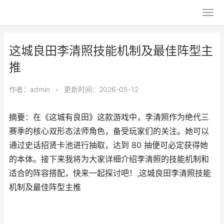
这城良田李清照技能机制及最佳阵型主
推
作者：
admin
•
更新时间：2026-05-12
摘要：在《这城有良田》这款游戏中，李清照作为绝代三
赛季的核心双形态法师角色，备受玩家们的关注。她可以
通过史话招贤卡池进行抽取，达到 80 抽便可必定获得她
的本体。接下来我将为大家详细介绍李清照的技能机制和
适合的阵容搭配，快来一起探讨吧！,这城良田李清照技能
机制及最佳阵型主推