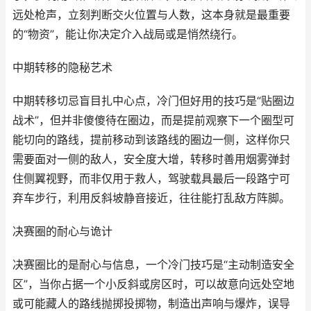
远处枪声，立刻判断交火位置与人数，这本身就是最重要
的“物资”，能让你决定介入战局或是悄然绕行。
中期转移的隐秘艺术
中期转移切忌盲目扎中心点，冷门但好用的技巧是“贴圈边
战术”，但并非傻傻待在圈边，而是提前观察下一个圈型可
能切向的路线，提前移动到该路线的圈边一侧，这样你只
需要面对一侧的敌人，安全度大增，转移时善用烟雾弹封
住侧翼视野，而非仅用于救人，驾驶载具最后一段路宁可
弃车步行，利用反斜坡静音接近，往往能打乱敌方阵脚。
决赛圈的耐心与诡计
决赛圈比的是耐心与信息，一个冷门技巧是“主动制造安全
区”，当你占据一个小反斜或房区时，可以故意向远处空地
或可能藏人的路线抛掷投掷物，制造出声响与爆炸，误导