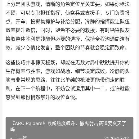
上分是团队游戏，清晰的角色定位至关重要，如果你枪法
不硬，可以专职担任指挥、侦察兵或支援手，专门负责报
点、开车、投掷物掩护与补给分配，冷静的指挥能让队伍
效率提升数倍，同时，避免不必要的救援，有时牺牲队友
换取整体胜利是残酷但必要的选择，保持全程沟通简洁有
效，减少心情化发言，整个团队的节奏就会稳定而致命。
这些技巧并非惊天秘笈，却能在无数对局中默默提升你的
生存概率与胜率，游戏如战场，细节决定成败，冷静的头
脑与非常规的思路，往往比单纯的枪法更能带你走向胜
利，在下一个航程中，不妨尝试运用其中一二，或许就能
感受到那份悄然攀升的段位喜悦。
《ARC Raiders》最新热度飙升，撤离射击赛道要变天了
吗
« 上一篇
2026-05-12