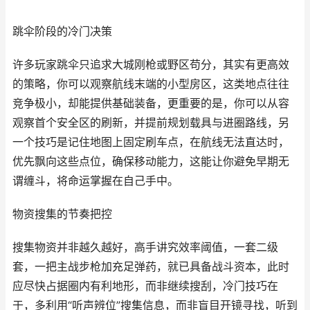
跳伞阶段的冷门决策
许多玩家跳伞只追求大城刚枪或野区苟分，其实有更高效
的策略，你可以观察航线末端的小型房区，这类地点往往
竞争极小，却能提供基础装备，更重要的是，你可以从容
观察首个安全区的刷新，并提前规划载具与进圈路线，另
一个技巧是记住地图上固定刷车点，在航线无法直达时，
优先飘向这些点位，确保移动能力，这能让你避免早期无
谓缠斗，将命运掌握在自己手中。
物资搜集的节奏把控
搜集物资并非越久越好，高手讲究效率阈值，一套二级
套，一把主战步枪加充足弹药，就已具备战斗资本，此时
应尽快占据圈内有利地形，而非继续搜刮，冷门技巧在
于，多利用“听声辨位”搜集信息，而非盲目开镜寻找，听到