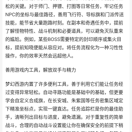
松的关键。对于师门、押镖、打图等日常任务，牢记任务
NPC的坐标与最佳路径，善用飞行符、导标旗和门派传送
技能，能节省大量跑路时刻。在副本和奇遇任务中，提前
了解怪物特性、战斗机制和必要道具，可以避免灭队重来
的尴尬。例如，某些BOSS需要特定的封印顺序或集火目
标，提前知晓便能从容应对。将任务流程化为一种习性性
操作，你的效率天然会远超他人。
善用游戏内工具，解放双手与精力
梦幻西游内置了许多便利工具，善于利用它们能让任务经
过变得异常轻松。自动寻路功能是基础中的基础，但更要
学会自定义合成旗，在长安城、朱紫国等任务密集区域定
下精准坐标点，实现一键直达。任务追踪栏是你的最佳助
手，清晰列出目标与进度，避免遗漏。对于重复性的简单
战斗，合理的自动战斗设置能让你在确保安全的前提下稍