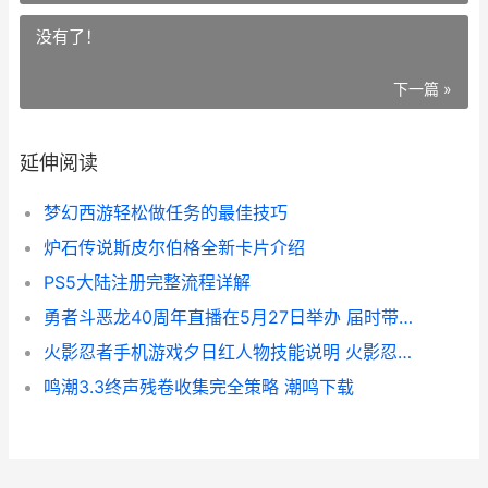
没有了！
下一篇 »
延伸阅读
梦幻西游轻松做任务的最佳技巧
炉石传说斯皮尔伯格全新卡片介绍
PS5大陆注册完整流程详解
勇者斗恶龙40周年直播在5月27日举办 届时带来新作消息 勇者斗恶龙456
火影忍者手机游戏夕日红人物技能说明 火影忍者手机游新手没好忍者能打段位赛吗?
鸣潮3.3终声残卷收集完全策略 潮鸣下载